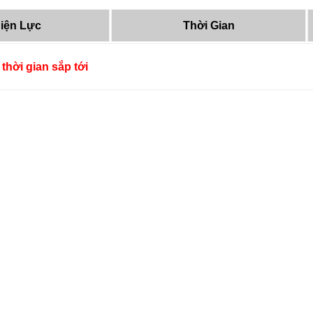
iện Lực
Thời Gian
thời gian sắp tới