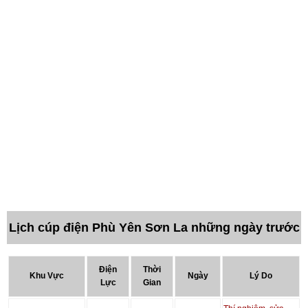
Lịch cúp điện Phù Yên Sơn La những ngày trước
Điện
Thời
Khu Vực
Ngày
Lý Do
Lực
Gian