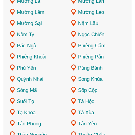
Mường La
Mường Lạn
Mường Lầm
Mường Lèo
Mường Sại
Nậm Lầu
Nậm Ty
Ngọc Chiến
Pắc Ngà
Phiêng Cằm
Phiêng Khoài
Phiêng Pằn
Phù Yên
Púng Bánh
Quỳnh Nhai
Song Khủa
Sông Mã
Sốp Cộp
Suối Tọ
Tà Hộc
Tạ Khoa
Tà Xùa
Tân Phong
Tân Yên
Thảo Nguyên
Thuận Châu