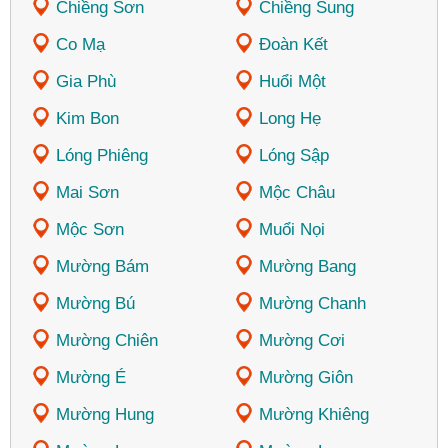
Chiềng Sơn
Chiềng Sung
Co Mạ
Đoàn Kết
Gia Phù
Huổi Một
Kim Bon
Long Hẹ
Lóng Phiêng
Lóng Sập
Mai Sơn
Mộc Châu
Mộc Sơn
Muổi Nọi
Mường Bám
Mường Bang
Mường Bú
Mường Chanh
Mường Chiên
Mường Cơi
Mường É
Mường Giôn
Mường Hung
Mường Khiêng