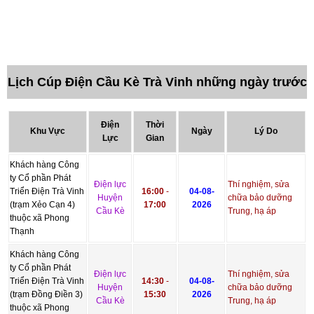
Lịch Cúp Điện Cầu Kè Trà Vinh những ngày trước
Điện
Thời
Khu Vực
Ngày
Lý Do
Lực
Gian
Khách hàng Công
ty Cổ phần Phát
Điện lực
Thí nghiệm, sửa
Triển Điện Trà Vinh
16:00
-
04-08-
Huyện
chữa bảo dưỡng
(trạm Xẻo Cạn 4)
17:00
2026
Cầu Kè
Trung, hạ áp
thuộc xã Phong
Thạnh
Khách hàng Công
ty Cổ phần Phát
Điện lực
Thí nghiệm, sửa
Triển Điện Trà Vinh
14:30
-
04-08-
Huyện
chữa bảo dưỡng
(trạm Đồng Điền 3)
15:30
2026
Cầu Kè
Trung, hạ áp
thuộc xã Phong