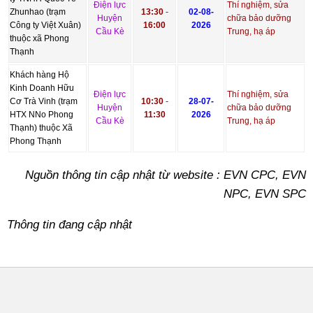
Điện lực
Thí nghiệm, sửa
Zhunhao (trạm
13:30
-
02-08-
Huyện
chữa bảo dưỡng
Công ty Việt Xuân)
16:00
2026
Cầu Kè
Trung, hạ áp
thuộc xã Phong
Thạnh
Khách hàng Hộ
Kinh Doanh Hữu
Điện lực
Thí nghiệm, sửa
Cơ Trà Vinh (trạm
10:30
-
28-07-
Huyện
chữa bảo dưỡng
HTX NNo Phong
11:30
2026
Cầu Kè
Trung, hạ áp
Thạnh) thuộc Xã
Phong Thạnh
Nguồn thông tin cập nhật từ website : EVN CPC, EVN
NPC, EVN SPC
Thông tin đang cập nhật