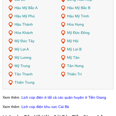
Hậu Mỹ Bắc A
Hậu Mỹ Bắc B
Hậu Mỹ Phú
Hậu Mỹ Trinh
Hậu Thành
Hòa Hưng
Hòa Khánh
Mỹ Đức Đông
Mỹ Đức Tây
Mỹ Hội
Mỹ Lợi A
Mỹ Lợi B
Mỹ Lương
Mỹ Tân
Mỹ Trung
Tân Hưng
Tân Thanh
Thiện Trí
Thiện Trung
Xem thêm :
Lịch cúp điện ở tất cả các quận huyện ở Tiền Giang
Xem thêm :
Lịch cúp điện khu vực Cái Bè