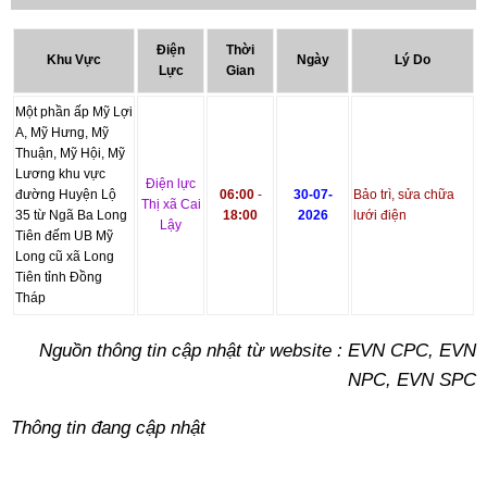
Điện
Thời
Khu Vực
Ngày
Lý Do
Lực
Gian
Một phần ấp Mỹ Lợi
A, Mỹ Hưng, Mỹ
Thuận, Mỹ Hội, Mỹ
Lương khu vực
Điện lực
đường Huyện Lộ
06:00
-
30-07-
Bảo trì, sửa chữa
Thị xã Cai
35 từ Ngã Ba Long
18:00
2026
lưới điện
Lậy
Tiên đếm UB Mỹ
Long cũ xã Long
Tiên tỉnh Đồng
Tháp
Nguồn thông tin cập nhật từ website : EVN CPC, EVN
NPC, EVN SPC
Thông tin đang cập nhật