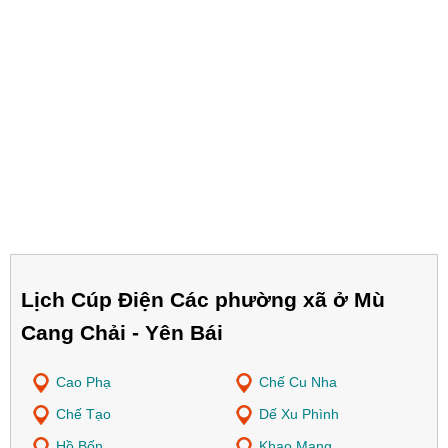
Lịch Cúp Điện Các phường xã ở Mù
Cang Chải - Yên Bái
Cao Phạ
Chế Cu Nha
Chế Tạo
Dế Xu Phình
Hồ Bốn
Khao Mang