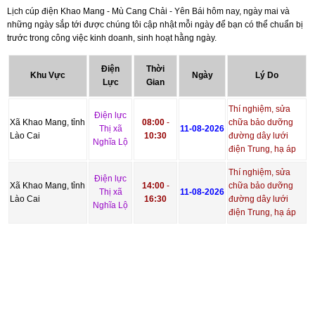
Lịch cúp điện Khao Mang - Mù Cang Chải - Yên Bái hôm nay, ngày mai và
những ngày sắp tới được chúng tôi cập nhật mỗi ngày để bạn có thể chuẩn bị
trước trong công việc kinh doanh, sinh hoạt hằng ngày.
Điện
Thời
Khu Vực
Ngày
Lý Do
Lực
Gian
Thí nghiệm, sửa
Điện lực
Xã Khao Mang, tỉnh
08:00
-
chữa bảo dưỡng
Thị xã
11-08-2026
Lào Cai
10:30
đường dây lưới
Nghĩa Lộ
điện Trung, hạ áp
Thí nghiệm, sửa
Điện lực
Xã Khao Mang, tỉnh
14:00
-
chữa bảo dưỡng
Thị xã
11-08-2026
Lào Cai
16:30
đường dây lưới
Nghĩa Lộ
điện Trung, hạ áp