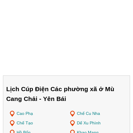
Lịch Cúp Điện Các phường xã ở Mù
Cang Chải - Yên Bái
Cao Phạ
Chế Cu Nha
Chế Tạo
Dế Xu Phình
Hồ Bốn
Khao Mang