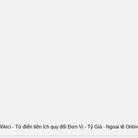
ikici - Từ điển tiện ích quy đổi Đơn Vị - Tỷ Giá - Ngoại tệ Onli