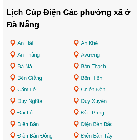
Lịch Cúp Điện Các phường xã ở
Đà Nẵng
An Hải
An Khê
An Thắng
Avương
Bà Nà
Bàn Thạch
Bến Giằng
Bến Hiên
Cẩm Lệ
Chiên Đàn
Duy Nghĩa
Duy Xuyên
Đại Lộc
Đắc Pring
Điện Bàn
Điện Bàn Bắc
Điện Bàn Đông
Điện Bàn Tây