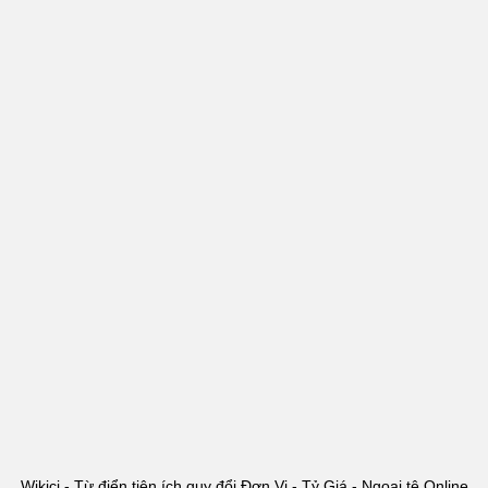
Wikici - Từ điển tiện ích quy đổi Đơn Vị - Tỷ Giá - Ngoại tệ Online