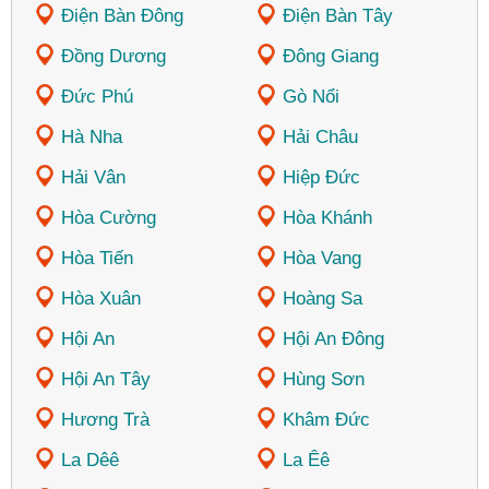
Điện Bàn Đông
Điện Bàn Tây
Đồng Dương
Đông Giang
Đức Phú
Gò Nổi
Hà Nha
Hải Châu
Hải Vân
Hiệp Đức
Hòa Cường
Hòa Khánh
Hòa Tiến
Hòa Vang
Hòa Xuân
Hoàng Sa
Hội An
Hội An Đông
Hội An Tây
Hùng Sơn
Hương Trà
Khâm Đức
La Dêê
La Êê