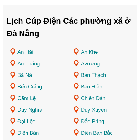
Lịch Cúp Điện Các phường xã ở
Đà Nẵng
An Hải
An Khê
An Thắng
Avương
Bà Nà
Bàn Thạch
Bến Giằng
Bến Hiên
Cẩm Lệ
Chiên Đàn
Duy Nghĩa
Duy Xuyên
Đại Lộc
Đắc Pring
Điện Bàn
Điện Bàn Bắc