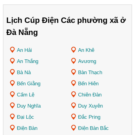
Lịch Cúp Điện Các phường xã ở
Đà Nẵng
An Hải
An Khê
An Thắng
Avương
Bà Nà
Bàn Thạch
Bến Giằng
Bến Hiên
Cẩm Lệ
Chiên Đàn
Duy Nghĩa
Duy Xuyên
Đại Lộc
Đắc Pring
Điện Bàn
Điện Bàn Bắc