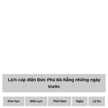
Lịch cúp điện Đức Phú Đà Nẵng những ngày
trước
Khu Vực
Điện Lực
Thời Gian
Ngày
Lý Do