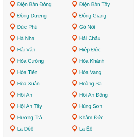
Điện Bàn Đông
Điện Bàn Tây
Đồng Dương
Đông Giang
Đức Phú
Gò Nổi
Hà Nha
Hải Châu
Hải Vân
Hiệp Đức
Hòa Cường
Hòa Khánh
Hòa Tiến
Hòa Vang
Hòa Xuân
Hoàng Sa
Hội An
Hội An Đông
Hội An Tây
Hùng Sơn
Hương Trà
Khâm Đức
La Dêê
La Êê