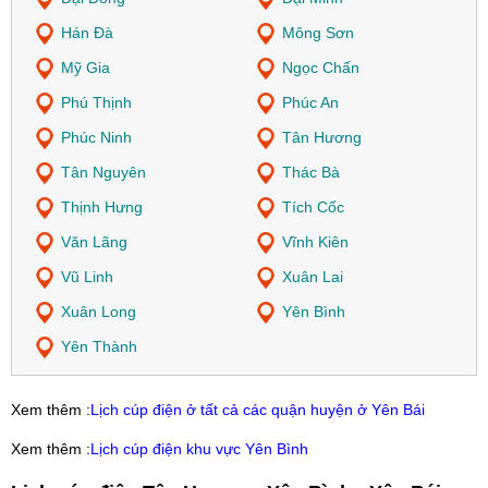
Hán Đà
Mông Sơn
Mỹ Gia
Ngọc Chấn
Phú Thịnh
Phúc An
Phúc Ninh
Tân Hương
Tân Nguyên
Thác Bà
Thịnh Hưng
Tích Cốc
Văn Lãng
Vĩnh Kiên
Vũ Linh
Xuân Lai
Xuân Long
Yên Bình
Yên Thành
Xem thêm :
Lịch cúp điện ở tất cả các quận huyện ở Yên Bái
Xem thêm :
Lịch cúp điện khu vực Yên Bình