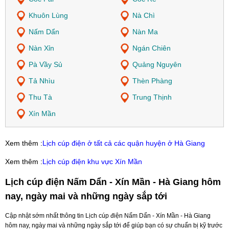
Khuôn Lùng
Nà Chì
Nấm Dẩn
Nàn Ma
Nàn Xỉn
Ngán Chiên
Pà Vầy Sủ
Quảng Nguyên
Tả Nhìu
Thèn Phàng
Thu Tà
Trung Thịnh
Xín Mần
Xem thêm :
Lịch cúp điện ở tất cả các quận huyện ở Hà Giang
Xem thêm :
Lịch cúp điện khu vực Xín Mần
Lịch cúp điện Nấm Dẩn - Xín Mần - Hà Giang hôm
nay, ngày mai và những ngày sắp tới
Cập nhật sớm nhất thông tin Lịch cúp điện Nấm Dẩn - Xín Mần - Hà Giang
hôm nay, ngày mai và những ngày sắp tới để giúp bạn có sự chuẩn bị kỹ trước