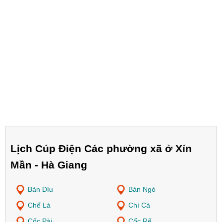
Lịch Cúp Điện Các phường xã ở Xín
Mần - Hà Giang
Bản Díu
Bản Ngò
Chế Là
Chí Cà
Cốc Pài
Cốc Rế