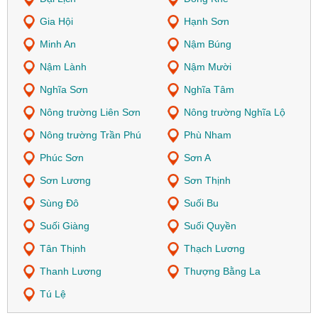
Gia Hội
Hạnh Sơn
Minh An
Nậm Búng
Nậm Lành
Nậm Mười
Nghĩa Sơn
Nghĩa Tâm
Nông trường Liên Sơn
Nông trường Nghĩa Lộ
Nông trường Trần Phú
Phù Nham
Phúc Sơn
Sơn A
Sơn Lương
Sơn Thịnh
Sùng Đô
Suối Bu
Suối Giàng
Suối Quyền
Tân Thịnh
Thạch Lương
Thanh Lương
Thượng Bằng La
Tú Lệ