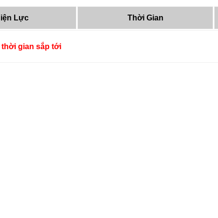
iện Lực
Thời Gian
thời gian sắp tới