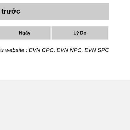
 trước
Ngày
Lý Do
t từ website : EVN CPC, EVN NPC, EVN SPC