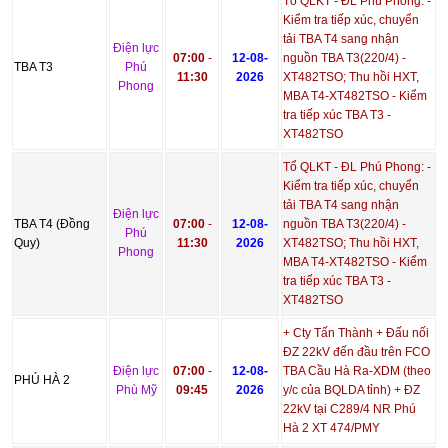
Tổ QLKT - ĐL Phú Phong: -
Kiểm tra tiếp xúc, chuyển
tải TBA T4 sang nhận
Điện lực
07:00
-
12-08-
nguồn TBA T3(220/4) -
TBA T3
Phú
11:30
2026
XT482TSO; Thu hồi HXT,
Phong
MBA T4-XT482TSO - Kiểm
tra tiếp xúc TBA T3 -
XT482TSO
Tổ QLKT - ĐL Phú Phong: -
Kiểm tra tiếp xúc, chuyển
tải TBA T4 sang nhận
Điện lực
TBA T4 (Đồng
07:00
-
12-08-
nguồn TBA T3(220/4) -
Phú
Quy)
11:30
2026
XT482TSO; Thu hồi HXT,
Phong
MBA T4-XT482TSO - Kiểm
tra tiếp xúc TBA T3 -
XT482TSO
+ Cty Tấn Thành + Đấu nối
ĐZ 22kV đến đầu trên FCO
Điện lực
07:00
-
12-08-
TBA Cầu Hà Ra-XDM (theo
PHÚ HÀ 2
Phù Mỹ
09:45
2026
y/c của BQLDA tỉnh) + ĐZ
22kV tại C289/4 NR Phú
Hà 2 XT 474/PMY