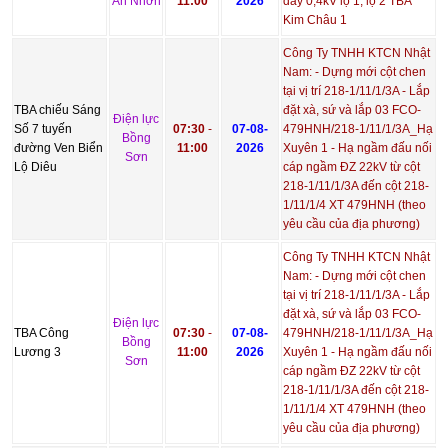
An Nhơn
11:00
2026
dây 0,4kV lộ 1, lộ 2 TBA
Kim Châu 1
Công Ty TNHH KTCN Nhật
Nam: - Dựng mới cột chen
tại vị trí 218-1/11/1/3A - Lắp
TBA chiếu Sáng
đặt xà, sứ và lắp 03 FCO-
Điện lực
Số 7 tuyến
07:30
-
07-08-
479HNH/218-1/11/1/3A_Hạ
Bồng
đường Ven Biển
11:00
2026
Xuyên 1 - Hạ ngầm đấu nối
Sơn
Lộ Diêu
cáp ngầm ĐZ 22kV từ cột
218-1/11/1/3A đến cột 218-
1/11/1/4 XT 479HNH (theo
yêu cầu của địa phương)
Công Ty TNHH KTCN Nhật
Nam: - Dựng mới cột chen
tại vị trí 218-1/11/1/3A - Lắp
đặt xà, sứ và lắp 03 FCO-
Điện lực
TBA Công
07:30
-
07-08-
479HNH/218-1/11/1/3A_Hạ
Bồng
Lương 3
11:00
2026
Xuyên 1 - Hạ ngầm đấu nối
Sơn
cáp ngầm ĐZ 22kV từ cột
218-1/11/1/3A đến cột 218-
1/11/1/4 XT 479HNH (theo
yêu cầu của địa phương)