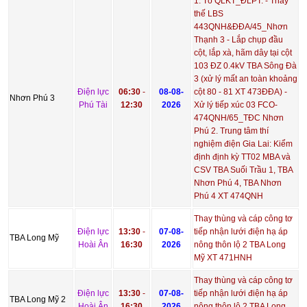
1. Tổ QLKT_ĐLPT: - Thay
thế LBS
443QNH&ĐĐA/45_Nhơn
Thạnh 3 - Lắp chụp đầu
cột, lắp xà, hãm dây tại cột
103 ĐZ 0.4kV TBA Sông Đà
3 (xử lý mất an toàn khoảng
Điện lực
06:30
-
08-08-
cột 80 - 81 XT 473ĐĐA) -
Nhơn Phú 3
Phú Tài
12:30
2026
Xử lý tiếp xúc 03 FCO-
474QNH/65_TĐC Nhơn
Phú 2. Trung tâm thí
nghiệm điện Gia Lai: Kiểm
định định kỳ TT02 MBA và
CSV TBA Suối Trầu 1, TBA
Nhơn Phú 4, TBA Nhơn
Phú 4 XT 474QNH
Thay thùng và cáp công tơ
Điện lực
13:30
-
07-08-
tiếp nhận lưới điện hạ áp
TBA Long Mỹ
Hoài Ân
16:30
2026
nông thôn lộ 2 TBA Long
Mỹ XT 471HNH
Thay thùng và cáp công tơ
Điện lực
13:30
-
07-08-
tiếp nhận lưới điện hạ áp
TBA Long Mỹ 2
Hoài Ân
16:30
2026
nông thôn lộ 2 TBA Long