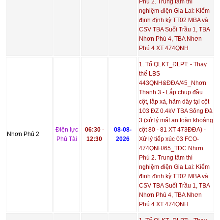
Phú 2. Trung tâm thí
nghiệm điện Gia Lai: Kiểm
định định kỳ TT02 MBA và
CSV TBA Suối Trầu 1, TBA
Nhơn Phú 4, TBA Nhơn
Phú 4 XT 474QNH
1. Tổ QLKT_ĐLPT: - Thay
thế LBS
443QNH&ĐĐA/45_Nhơn
Thạnh 3 - Lắp chụp đầu
cột, lắp xà, hãm dây tại cột
103 ĐZ 0.4kV TBA Sông Đà
3 (xử lý mất an toàn khoảng
Điện lực
06:30
-
08-08-
cột 80 - 81 XT 473ĐĐA) -
Nhơn Phú 2
Phú Tài
12:30
2026
Xử lý tiếp xúc 03 FCO-
474QNH/65_TĐC Nhơn
Phú 2. Trung tâm thí
nghiệm điện Gia Lai: Kiểm
định định kỳ TT02 MBA và
CSV TBA Suối Trầu 1, TBA
Nhơn Phú 4, TBA Nhơn
Phú 4 XT 474QNH