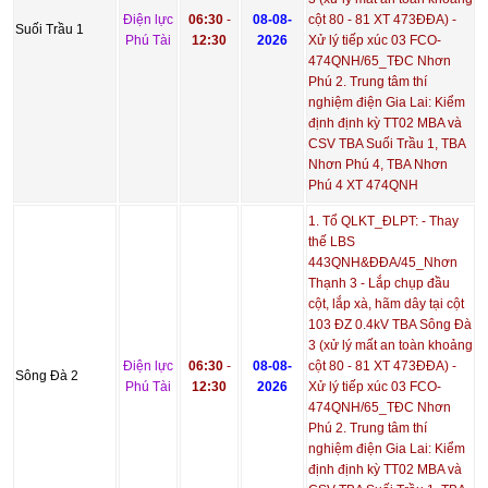
Điện lực
06:30
-
08-08-
cột 80 - 81 XT 473ĐĐA) -
Suối Trầu 1
Phú Tài
12:30
2026
Xử lý tiếp xúc 03 FCO-
474QNH/65_TĐC Nhơn
Phú 2. Trung tâm thí
nghiệm điện Gia Lai: Kiểm
định định kỳ TT02 MBA và
CSV TBA Suối Trầu 1, TBA
Nhơn Phú 4, TBA Nhơn
Phú 4 XT 474QNH
1. Tổ QLKT_ĐLPT: - Thay
thế LBS
443QNH&ĐĐA/45_Nhơn
Thạnh 3 - Lắp chụp đầu
cột, lắp xà, hãm dây tại cột
103 ĐZ 0.4kV TBA Sông Đà
3 (xử lý mất an toàn khoảng
Điện lực
06:30
-
08-08-
cột 80 - 81 XT 473ĐĐA) -
Sông Đà 2
Phú Tài
12:30
2026
Xử lý tiếp xúc 03 FCO-
474QNH/65_TĐC Nhơn
Phú 2. Trung tâm thí
nghiệm điện Gia Lai: Kiểm
định định kỳ TT02 MBA và