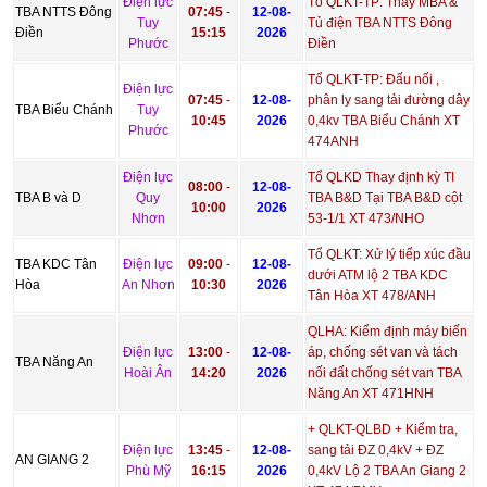
Điện lực
Tổ QLKT-TP: Thay MBA &
TBA NTTS Đông
07:45
-
12-08-
Tuy
Tủ điện TBA NTTS Đông
Điền
15:15
2026
Phước
Điền
Tổ QLKT-TP: Đấu nối ,
Điện lực
07:45
-
12-08-
phân ly sang tải đường dây
TBA Biểu Chánh
Tuy
10:45
2026
0,4kv TBA Biểu Chánh XT
Phước
474ANH
Điện lực
Tổ QLKD Thay định kỳ TI
08:00
-
12-08-
TBA B và D
Quy
TBA B&D Tại TBA B&D cột
10:00
2026
Nhơn
53-1/1 XT 473/NHO
Tổ QLKT: Xử lý tiếp xúc đầu
TBA KDC Tân
Điện lực
09:00
-
12-08-
dưới ATM lộ 2 TBA KDC
Hòa
An Nhơn
10:30
2026
Tân Hòa XT 478/ANH
QLHA: Kiểm định máy biến
Điện lực
13:00
-
12-08-
áp, chống sét van và tách
TBA Năng An
Hoài Ân
14:20
2026
nối đất chống sét van TBA
Năng An XT 471HNH
+ QLKT-QLBD + Kiểm tra,
Điện lực
13:45
-
12-08-
sang tải ĐZ 0,4kV + ĐZ
AN GIANG 2
Phù Mỹ
16:15
2026
0,4kV Lộ 2 TBA An Giang 2