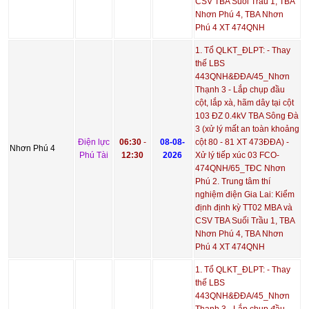
CSV TBA Suối Trầu 1, TBA
Nhơn Phú 4, TBA Nhơn
Phú 4 XT 474QNH
1. Tổ QLKT_ĐLPT: - Thay
thế LBS
443QNH&ĐĐA/45_Nhơn
Thạnh 3 - Lắp chụp đầu
cột, lắp xà, hãm dây tại cột
103 ĐZ 0.4kV TBA Sông Đà
3 (xử lý mất an toàn khoảng
Điện lực
06:30
-
08-08-
cột 80 - 81 XT 473ĐĐA) -
Nhơn Phú 4
Phú Tài
12:30
2026
Xử lý tiếp xúc 03 FCO-
474QNH/65_TĐC Nhơn
Phú 2. Trung tâm thí
nghiệm điện Gia Lai: Kiểm
định định kỳ TT02 MBA và
CSV TBA Suối Trầu 1, TBA
Nhơn Phú 4, TBA Nhơn
Phú 4 XT 474QNH
1. Tổ QLKT_ĐLPT: - Thay
thế LBS
443QNH&ĐĐA/45_Nhơn
Thạnh 3 - Lắp chụp đầu