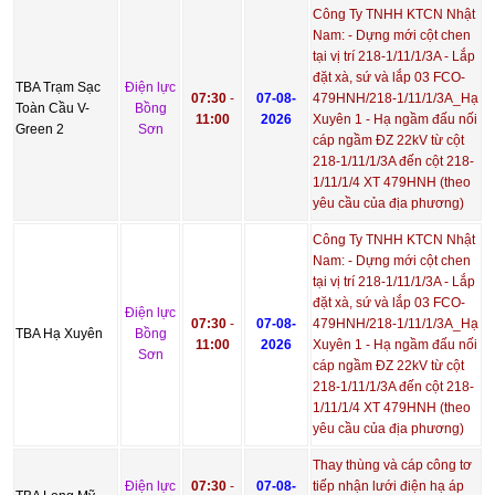
Công Ty TNHH KTCN Nhật
Nam: - Dựng mới cột chen
tại vị trí 218-1/11/1/3A - Lắp
đặt xà, sứ và lắp 03 FCO-
TBA Trạm Sạc
Điện lực
07:30
-
07-08-
479HNH/218-1/11/1/3A_Hạ
Toàn Cầu V-
Bồng
11:00
2026
Xuyên 1 - Hạ ngầm đấu nối
Green 2
Sơn
cáp ngầm ĐZ 22kV từ cột
218-1/11/1/3A đến cột 218-
1/11/1/4 XT 479HNH (theo
yêu cầu của địa phương)
Công Ty TNHH KTCN Nhật
Nam: - Dựng mới cột chen
tại vị trí 218-1/11/1/3A - Lắp
đặt xà, sứ và lắp 03 FCO-
Điện lực
07:30
-
07-08-
479HNH/218-1/11/1/3A_Hạ
TBA Hạ Xuyên
Bồng
11:00
2026
Xuyên 1 - Hạ ngầm đấu nối
Sơn
cáp ngầm ĐZ 22kV từ cột
218-1/11/1/3A đến cột 218-
1/11/1/4 XT 479HNH (theo
yêu cầu của địa phương)
Thay thùng và cáp công tơ
Điện lực
07:30
-
07-08-
tiếp nhận lưới điện hạ áp