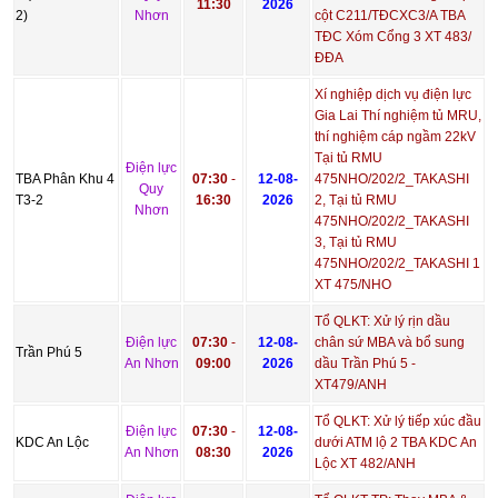
11:30
2026
2)
Nhơn
cột C211/TĐCXC3/A TBA
TĐC Xóm Cổng 3 XT 483/
ĐĐA
Xí nghiệp dịch vụ điện lực
Gia Lai Thí nghiệm tủ MRU,
thí nghiệm cáp ngầm 22kV
Tại tủ RMU
Điện lực
TBA Phân Khu 4
07:30
-
12-08-
475NHO/202/2_TAKASHI
Quy
T3-2
16:30
2026
2, Tại tủ RMU
Nhơn
475NHO/202/2_TAKASHI
3, Tại tủ RMU
475NHO/202/2_TAKASHI 1
XT 475/NHO
Tổ QLKT: Xử lý rịn dầu
Điện lực
07:30
-
12-08-
chân sứ MBA và bổ sung
Trần Phú 5
An Nhơn
09:00
2026
dầu Trần Phú 5 -
XT479/ANH
Tổ QLKT: Xử lý tiếp xúc đầu
Điện lực
07:30
-
12-08-
KDC An Lộc
dưới ATM lộ 2 TBA KDC An
An Nhơn
08:30
2026
Lộc XT 482/ANH