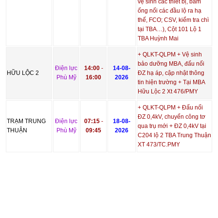
vệ sinh các thiết bị, bấm
ống nối các đầu lộ ra hạ
thế, FCO; CSV, kiểm tra chì
tại TBA…), Cột 101 Lộ 1
TBA Huỳnh Mai
+ QLKT-QLPM + Vệ sinh
bảo dưỡng MBA, đấu nối
Điện lực
14:00
-
14-08-
HỮU LỘC 2
ĐZ hạ áp, cập nhật thông
Phù Mỹ
16:00
2026
tin hiện trường + Tại MBA
Hữu Lộc 2 Xt 476/PMY
+ QLKT-QLPM + Đấu nối
ĐZ 0,4kV, chuyển công tơ
TRẠM TRUNG
Điện lực
07:15
-
18-08-
qua trụ mới + ĐZ 0,4kV tại
THUẬN
Phù Mỹ
09:45
2026
C204 lộ 2 TBA Trung Thuận
XT 473/TC.PMY