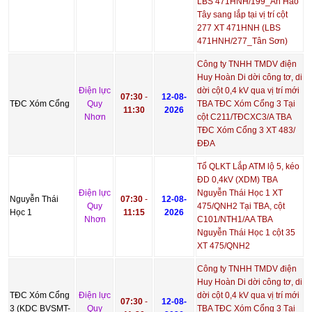
LBS 471HNH/199_Ân Hảo
Tây sang lắp tại vị trí cột
277 XT 471HNH (LBS
471HNH/277_Tân Sơn)
Công ty TNHH TMDV điện
Huy Hoàn Di dời công tơ, di
Điện lực
dời cột 0,4 kV qua vị trí mới
07:30
-
12-08-
TĐC Xóm Cổng
Quy
TBA TĐC Xóm Cổng 3 Tại
11:30
2026
Nhơn
cột C211/TĐCXC3/A TBA
TĐC Xóm Cổng 3 XT 483/
ĐĐA
Tổ QLKT Lắp ATM lộ 5, kéo
ĐD 0,4kV (XDM) TBA
Điện lực
Nguyễn Thái Học 1 XT
Nguyễn Thái
07:30
-
12-08-
Quy
475/QNH2 Tại TBA, cột
Học 1
11:15
2026
Nhơn
C101/NTH1/AA TBA
Nguyễn Thái Học 1 cột 35
XT 475/QNH2
Công ty TNHH TMDV điện
Huy Hoàn Di dời công tơ, di
TĐC Xóm Cổng
Điện lực
dời cột 0,4 kV qua vị trí mới
07:30
-
12-08-
3 (KDC BVSMT-
Quy
TBA TĐC Xóm Cổng 3 Tại