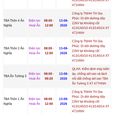
413/140/10-413/140/14 XT
471HNH
Công ty TNHH TH Gia
Phúc: Di dời đường dây
TBA Thôn 4 Ân
Điện lực
08:00
-
13-08-
22kV tại khoảng cột
Nghĩa
Hoài Ân
12:00
2026
413/140/10-413/140/14 XT
471HNH
Công ty TNHH TH Gia
Phúc: Di dời đường dây
TBA Thôn 2 Ân
Điện lực
08:00
-
13-08-
22kV tại khoảng cột
Nghĩa
Hoài Ân
12:00
2026
413/140/10-413/140/14 XT
471HNH
QLHA: Kiểm định máy biến
Điện lực
08:00
-
13-08-
áp, chống sét van và tách
TBA Ân Tường 3
Hoài Ân
09:20
2026
nối đất chống sét van TBA
Ân Tường 3 XT 477HNH
Công ty TNHH TH Gia
Phúc: Di dời đường dây
TBA Thôn 1 Ân
Điện lực
08:00
-
13-08-
22kV tại khoảng cột
Nghĩa
Hoài Ân
12:00
2026
413/140/10-413/140/14 XT
471HNH