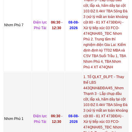
cột, lắp xà, hãm dây tại cột
103 ĐZ 0.4kV TBA Sông Đà
3 (xử lý mất an toàn khoảng
Điện lực
06:30
-
08-08-
cột 80 - 81 XT 473ĐĐA) -
Nhơn Phú 7
Phú Tài
12:30
2026
Xử lý tiếp xúc 03 FCO-
474QNH/65_TĐC Nhơn
Phú 2. Trung tâm thí
nghiệm điện Gia Lai: Kiểm
định định kỳ TT02 MBA và
CSV TBA Suối Trầu 1, TBA
Nhơn Phú 4, TBA Nhơn
Phú 4 XT 474QNH
1. Tổ QLKT_ĐLPT: - Thay
thế LBS
443QNH&ĐĐA/45_Nhơn
Thạnh 3 - Lắp chụp đầu
cột, lắp xà, hãm dây tại cột
103 ĐZ 0.4kV TBA Sông Đà
3 (xử lý mất an toàn khoảng
Điện lực
06:30
-
08-08-
cột 80 - 81 XT 473ĐĐA) -
Nhơn Phú 1
Phú Tài
12:30
2026
Xử lý tiếp xúc 03 FCO-
474QNH/65_TĐC Nhơn