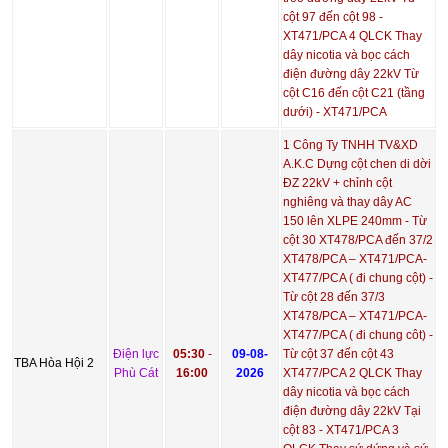
cột 97 đến cột 98 -
XT471/PCA 4 QLCK Thay
dây nicotia và bọc cách
điện đường dây 22kV Từ
cột C16 đến cột C21 (tầng
dưới) - XT471/PCA
1 Công Ty TNHH TV&XD
A.K.C Dựng cột chen di dời
ĐZ 22kV + chỉnh cột
nghiêng và thay dây AC
150 lên XLPE 240mm - Từ
cột 30 XT478/PCA đến 37/2
XT478/PCA – XT471/PCA-
XT477/PCA ( đi chung cột) -
Từ cột 28 đến 37/3
XT478/PCA – XT471/PCA-
XT477/PCA ( đi chung côt) -
Điện lực
05:30
-
09-08-
Từ cột 37 đến cột 43
TBA Hòa Hội 2
Phù Cát
16:00
2026
XT477/PCA 2 QLCK Thay
dây nicotia và bọc cách
điện đường dây 22kV Tại
cột 83 - XT471/PCA 3