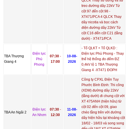
QLCK Thay sứ dứng và sứ
treo đường dây 22kV Từ
cột 97 đến cột 98 -
XT471/PCA 4 QLCK Thay
dây nicotia và bọc cách
điện đường dây 22kV Từ
cột C16 đến cột C21 (tầng
dưới) - XT471/PCA
- Tổ QLKT + Tổ QLKD :
Điện lực
Điện lực Phú Phong - Thay
TBA Thượng
07:30
-
10-08-
Phú
thế hệ thống đo đếm ĐZ
Giang 4
17:00
2026
Phong
0,4kV lộ 1 TBA Thượng
Giang 4 -XT471 ĐOPH
Công ty CPXL Điện Tuy
Phước Bình Định: Thi công
(XDM) đường dây 22kV
(tầng dưới) đi chung cột với
XT 475ANH (hiện hữu) từ
cột 02 đến cột 09, giao
Điện lực
07:30
-
11-08-
TBA An Ngãi 2
chéo tầng trên với đường
An Nhơn
12:30
2026
dây hiện hữu tại khoảng cột
18/02 - 18/03 và song song
đến cột 18/7 XT 475ANH