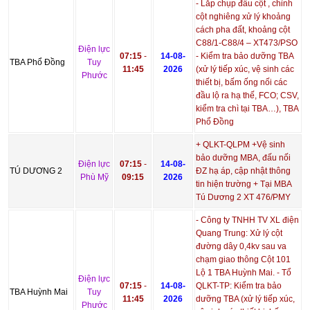
- Lắp chụp đầu cột , chỉnh
cột nghiêng xử lý khoảng
cách pha đất, khoảng cột
C88/1-C88/4 – XT473/PSO
Điện lực
07:15
-
14-08-
- Kiểm tra bảo dưỡng TBA
TBA Phổ Đồng
Tuy
11:45
2026
(xử lý tiếp xúc, vệ sinh các
Phước
thiết bị, bấm ống nối các
đầu lộ ra hạ thế, FCO; CSV,
kiểm tra chì tại TBA…), TBA
Phổ Đồng
+ QLKT-QLPM +Vệ sinh
bảo dưỡng MBA, đấu nối
Điện lực
07:15
-
14-08-
TÚ DƯƠNG 2
ĐZ hạ áp, cập nhật thông
Phù Mỹ
09:15
2026
tin hiện trường + Tại MBA
Tú Dương 2 XT 476/PMY
- Công ty TNHH TV XL điện
Quang Trung: Xử lý cột
đường dây 0,4kv sau va
chạm giao thông Cột 101
Lộ 1 TBA Huỳnh Mai. - Tổ
Điện lực
07:15
-
14-08-
QLKT-TP: Kiểm tra bảo
TBA Huỳnh Mai
Tuy
11:45
2026
dưỡng TBA (xử lý tiếp xúc,
Phước