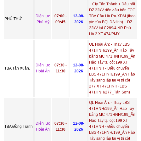
+ Cty Tấn Thành + Đấu nối
ĐZ 22kV đến đầu trên FCO
Điện lực
07:00
-
12-08-
TBA Cầu Hà Ra-XDM (theo
PHÚ THỨ
Phù Mỹ
09:45
2026
y/c của BQLDA tỉnh) + ĐZ
22kV tại C289/4 NR Phú
Hà 2 XT 474/PMY
QL Hoài Ân: - Thay LBS
471HNH/199_Ân Hảo Tây
bằng MC 471HNH/199_Ân
Hảo Tây tại cột 199 XT
Điện lực
07:30
-
12-08-
TBA Tân Xuân.
471HNH - Điều chuyển
Hoài Ân
11:30
2026
LBS 471HNH/199_Ân Hảo
Tây sang lắp tại vị trí cột
277 XT 471HNH (LBS
471HNH/277_Tân Sơn)
QL Hoài Ân: - Thay LBS
471HNH/199_Ân Hảo Tây
bằng MC 471HNH/199_Ân
Hảo Tây tại cột 199 XT
Điện lực
07:30
-
12-08-
TBA Đồng Tranh
471HNH - Điều chuyển
Hoài Ân
11:30
2026
LBS 471HNH/199_Ân Hảo
Tây sang lắp tại vị trí cột