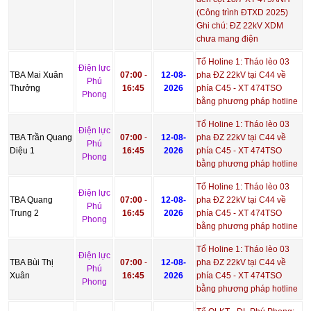
(Công trình ĐTXD 2025)
Ghi chú: ĐZ 22kV XDM
chưa mang điện
Tổ Holine 1: Tháo lèo 03
Điện lực
TBA Mai Xuân
07:00
-
12-08-
pha ĐZ 22kV tại C44 về
Phú
Thưởng
16:45
2026
phía C45 - XT 474TSO
Phong
bằng phương pháp hotline
Tổ Holine 1: Tháo lèo 03
Điện lực
TBA Trần Quang
07:00
-
12-08-
pha ĐZ 22kV tại C44 về
Phú
Diệu 1
16:45
2026
phía C45 - XT 474TSO
Phong
bằng phương pháp hotline
Tổ Holine 1: Tháo lèo 03
Điện lực
TBA Quang
07:00
-
12-08-
pha ĐZ 22kV tại C44 về
Phú
Trung 2
16:45
2026
phía C45 - XT 474TSO
Phong
bằng phương pháp hotline
Tổ Holine 1: Tháo lèo 03
Điện lực
TBA Bùi Thị
07:00
-
12-08-
pha ĐZ 22kV tại C44 về
Phú
Xuân
16:45
2026
phía C45 - XT 474TSO
Phong
bằng phương pháp hotline