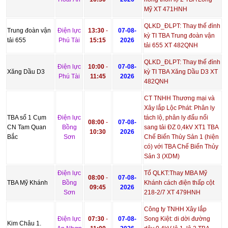
Mỹ XT 471HNH
QLKD_ĐLPT: Thay thế đình
Trung đoàn vận
Điện lực
13:30
-
07-08-
kỳ TI TBA Trung đoàn vận
tải 655
Phú Tài
15:15
2026
tải 655 XT 482QNH
QLKD_ĐLPT: Thay thế đình
Điện lực
10:00
-
07-08-
Xăng Dầu D3
kỳ TI TBA Xăng Dầu D3 XT
Phú Tài
11:45
2026
482QNH
CT TNHH Thương mại và
Xây lắp Lộc Phát: Phân ly
TBA số 1 Cụm
Điện lực
tách lộ, phân ly đấu nối
08:00
-
07-08-
CN Tam Quan
Bồng
sang tải ĐZ 0,4kV XT1 TBA
10:30
2026
Bắc
Sơn
Chế Biến Thủy Sản 1 (hiện
có) với TBA Chế Biến Thủy
Sản 3 (XDM)
Điện lực
Tổ QLKT:Thay MBA Mỹ
08:00
-
07-08-
TBA Mỹ Khánh
Bồng
Khánh cách điện thấp cột
09:45
2026
Sơn
218-2/7 XT 479HNH
Công ty TNHH Xây lắp
Điện lực
07:30
-
07-08-
Song Kiệt: di dời đường
Kim Châu 1.