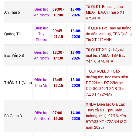
Tổ QLKT: Bổ sung dầu
Điện lực
09:00
-
13-08-
An Thái 5
MBA- TBA An Thái 5 XT
An Nhơn
10:00
2026
475/NTA
Điện lực
Tổ QLKT-TP: Thay hệ thống
09:45
-
13-08-
Quảng Tín
Tuy
đo đếm định kỳ, TBA Quảng
11:15
2026
Phước
Tín XT 471ANH
Tổ QLKT: Xử lý chảy dầu
Điện lực
13:30
-
13-08-
Bảy Yển XBT
mặt bích MBA - TBA Bảy
An Nhơn
14:30
2026
Yển XT474/ NTA
+ QLKT-QLBD + Bảo
dưỡng lèo, bọc cách điện
Điện lực
13:45
-
13-08-
THÔN 7.1 (Nam)
ĐZ 22kV + ĐZ 22kV từ
Phù Mỹ
16:15
2026
C240/1-240/10 NR Thôn
7.1 XT 472/PMY
XNDV Điện lực Gia Lai:
Thay xà sứ + phụ kiện ,
Điện lực
07:00
-
14-08-
Bả Canh 3
bulong từ cột 97/7/4 đến
An Nhơn
16:00
2026
97/7/33 XT 472ANH (SCL
năm 2026)