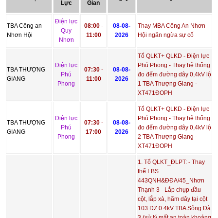
Lực
Gian
Điện lực
TBA Công an
08:00
-
08-08-
Thay MBA Công An Nhơn
Quy
Nhơn Hội
11:00
2026
Hội ngăn ngừa sự cố
Nhơn
Tổ QLKT+ QLKD - Điện lực
Điện lực
Phú Phong - Thay hệ thống
TBA THƯỢNG
07:30
-
08-08-
Phú
đo đếm đường dây 0,4kV lộ
GIANG
11:00
2026
Phong
1 TBA Thượng Giang -
XT471ĐOPH
Tổ QLKT+ QLKD - Điện lực
Điện lực
Phú Phong - Thay hệ thống
TBA THƯỢNG
07:30
-
08-08-
Phú
đo đếm đường dây 0,4kV lộ
GIANG
17:00
2026
Phong
2 TBA Thượng Giang -
XT471ĐOPH
1. Tổ QLKT_ĐLPT: - Thay
thế LBS
443QNH&ĐĐA/45_Nhơn
Thạnh 3 - Lắp chụp đầu
cột, lắp xà, hãm dây tại cột
103 ĐZ 0.4kV TBA Sông Đà
3 (xử lý mất an toàn khoảng