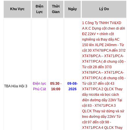
Điện
Thời
Khu Vực
Ngày
Lý Do
Lực
Gian
1 Công Ty TNHH TV&XD
A.K.C Dựng cột chen di dời
ĐZ 22kV + chỉnh cột
nghiêng và thay dây AC
150 lên XLPE 240mm - Từ
cột 30 XT478/PCA đến 37/2
XT478/PCA – XT471/PCA-
XT477/PCA ( đi chung cột) -
Từ cột 28 đến 37/3
XT478/PCA – XT471/PCA-
XT477/PCA ( đi chung côt) -
Điện lực
05:30
-
09-08-
Từ cột 37 đến cột 43
TBA Hòa Hội 3
Phù Cát
16:00
2026
XT477/PCA 2 QLCK Thay
dây nicotia và bọc cách
điện đường dây 22kV Tại
cột 83 - XT471/PCA 3
QLCK Thay sứ dứng và sứ
treo đường dây 22kV Từ
cột 97 đến cột 98 -
XT471/PCA 4 QLCK Thay