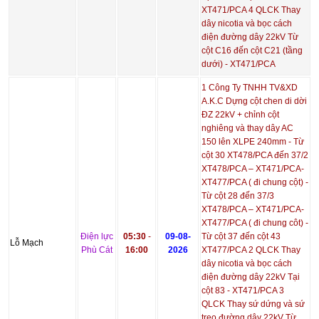
XT471/PCA 4 QLCK Thay
dây nicotia và bọc cách
điện đường dây 22kV Từ
cột C16 đến cột C21 (tầng
dưới) - XT471/PCA
1 Công Ty TNHH TV&XD
A.K.C Dựng cột chen di dời
ĐZ 22kV + chỉnh cột
nghiêng và thay dây AC
150 lên XLPE 240mm - Từ
cột 30 XT478/PCA đến 37/2
XT478/PCA – XT471/PCA-
XT477/PCA ( đi chung cột) -
Từ cột 28 đến 37/3
XT478/PCA – XT471/PCA-
XT477/PCA ( đi chung côt) -
Điện lực
05:30
-
09-08-
Từ cột 37 đến cột 43
Lỗ Mạch
Phù Cát
16:00
2026
XT477/PCA 2 QLCK Thay
dây nicotia và bọc cách
điện đường dây 22kV Tại
cột 83 - XT471/PCA 3
QLCK Thay sứ dứng và sứ
treo đường dây 22kV Từ