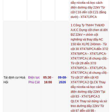
dây nicotia và bọc cách
điện đường dây 22kV Từ
cột C16 đến cột C21 (tầng
dưới) - XT471/PCA
1 Công Ty TNHH TV&XD
A.K.C Dựng cột chen di dời
ĐZ 22kV + chỉnh cột
nghiêng và thay dây AC
150 lên XLPE 240mm - Từ
cột 30 XT478/PCA đến 37/2
XT478/PCA – XT471/PCA-
XT477/PCA ( đi chung cột) -
Từ cột 28 đến 37/3
XT478/PCA – XT471/PCA-
XT477/PCA ( đi chung côt) -
Tái định cư Hoà
Điện lực
05:30
-
09-08-
Từ cột 37 đến cột 43
Hội
Phù Cát
16:00
2026
XT477/PCA 2 QLCK Thay
dây nicotia và bọc cách
điện đường dây 22kV Tại
cột 83 - XT471/PCA 3
QLCK Thay sứ dứng và sứ
treo đường dây 22kV Từ
cột 97 đến cột 98 -