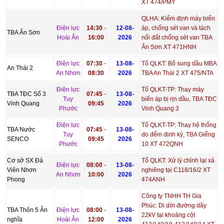
XT 474/PMY
QLHA: Kiểm định máy biến
Điện lực
14:30
-
12-08-
áp, chống sét van và tách
TBA Ân Sơn
Hoài Ân
16:00
2026
nối đất chống sét van TBA
Ân Sơn XT 471HNH
Điện lực
07:30
-
13-08-
Tổ QLKT: Bổ sung dầu MBA
An Thái 2
An Nhơn
08:30
2026
TBA An Thái 2 XT 475/NTA
Điện lực
Tổ QLKT-TP: Thay máy
TBA TĐC Số 3
07:45
-
13-08-
Tuy
biến áp bị rịn dầu, TBA TĐC
Vinh Quang
09:45
2026
Phước
Vinh Quang 3
Điện lực
Tổ QLKT-TP: Thay hệ thống
TBA Nước
07:45
-
13-08-
Tuy
đo đếm định kỳ, TBA Giếng
SENCO
09:45
2026
Phước
10 XT 472QNH
Cơ sở SX Đá
Tổ QLKT: Xử lý chỉnh lại xà
Điện lực
08:00
-
13-08-
Viên Nhơn
nghiêng tại C118/16/2 XT
An Nhơn
10:00
2026
Phong
474ANH
Công ty TNHH TH Gia
Phúc: Di dời đường dây
TBA Thôn 5 Ân
Điện lực
08:00
-
13-08-
22kV tại khoảng cột
nghĩa
Hoài Ân
12:00
2026