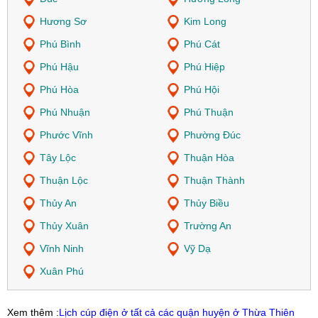
Hương Sơ
Kim Long
Phú Bình
Phú Cát
Phú Hậu
Phú Hiệp
Phú Hòa
Phú Hội
Phú Nhuận
Phú Thuận
Phước Vĩnh
Phường Đúc
Tây Lộc
Thuận Hòa
Thuận Lộc
Thuận Thành
Thủy An
Thủy Biều
Thủy Xuân
Trường An
Vĩnh Ninh
Vỹ Dạ
Xuân Phú
Xem thêm :
Lịch cúp điện ở tất cả các quận huyện ở Thừa Thiên