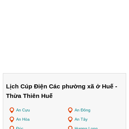
Lịch Cúp Điện Các phường xã ở Huế -
Thừa Thiên Huế
An Cựu
An Đông
An Hòa
An Tây
Đúc
Hương Long