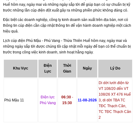
Huế hôm nay, ngày mai và những ngày sắp tới để giúp bạn có sự chuẩn bị kỹ
trước những lần cúp điện đột xuất gây ra những phiền phức không đáng có.
Đặc biệt các doanh nghiệp, công ty kinh doanh sản xuất trên địa bàn, nơi có
thông tin cúp điện cần cập nhật thông tin để vận hành doanh nghiệp một cách
hiệu quả.
Lịch cúp điện Phú Mậu - Phú Vang - Thừa Thiên Huế hôm nay, ngày mai và
những ngày sắp tới được chúng tôi cập nhật mỗi ngày để bạn có thể chuẩn bị
trước trong công việc kinh doanh, sinh hoạt hằng ngày.
Điện
Thời
Khu Vực
Ngày
Lý Do
Lực
Gian
Di dời lưới điện từ
VT 108/20 đến VT
108/26 XT 476 Huế
Điện lực
06:30
-
Phú Mậu 11
11-08-2026
3, di dời TBA TC
Phú Vang
15:30
TĐC Thạch Căn,
TC TĐC Thạch Căn
2