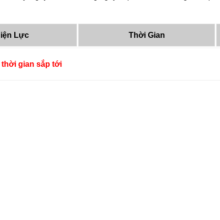
iện Lực
Thời Gian
thời gian sắp tới