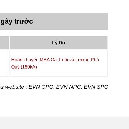
gày trước
Lý Do
Hoán chuyển MBA Ga Truồi và Lương Phú
Quý (180kA)
t từ website : EVN CPC, EVN NPC, EVN SPC