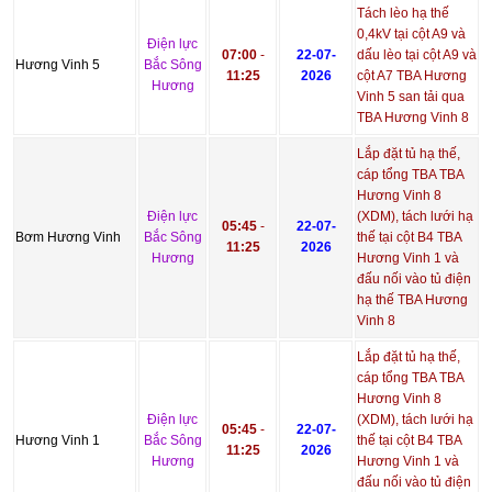
Tách lèo hạ thế
0,4kV tại cột A9 và
Điện lực
07:00
-
22-07-
dấu lèo tại cột A9 và
Hương Vinh 5
Bắc Sông
11:25
2026
cột A7 TBA Hương
Hương
Vinh 5 san tải qua
TBA Hương Vinh 8
Lắp đặt tủ hạ thế,
cáp tổng TBA TBA
Hương Vinh 8
Điện lực
(XDM), tách lưới hạ
05:45
-
22-07-
Bơm Hương Vinh
Bắc Sông
thế tại cột B4 TBA
11:25
2026
Hương
Hương Vinh 1 và
đấu nối vào tủ điện
hạ thế TBA Hương
Vinh 8
Lắp đặt tủ hạ thế,
cáp tổng TBA TBA
Hương Vinh 8
Điện lực
(XDM), tách lưới hạ
05:45
-
22-07-
Hương Vinh 1
Bắc Sông
thế tại cột B4 TBA
11:25
2026
Hương
Hương Vinh 1 và
đấu nối vào tủ điện