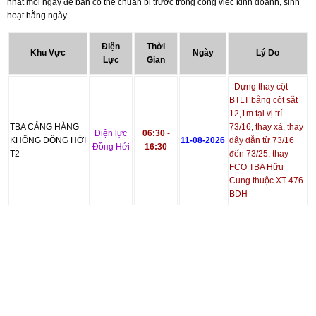
nhật mỗi ngày để bạn có thể chuẩn bị trước trong công việc kinh doanh, sinh
hoạt hằng ngày.
Điện
Thời
Khu Vực
Ngày
Lý Do
Lực
Gian
- Dựng thay cột
BTLT bằng cột sắt
12,1m tại vị trí
TBA CẢNG HÀNG
73/16, thay xà, thay
Điện lực
06:30
-
KHÔNG ĐỒNG HỚI
11-08-2026
dây dẫn từ 73/16
Đồпg Hới
16:30
T2
đến 73/25, thay
FCO TBA Hữu
Cung thuộc XT 476
BDH