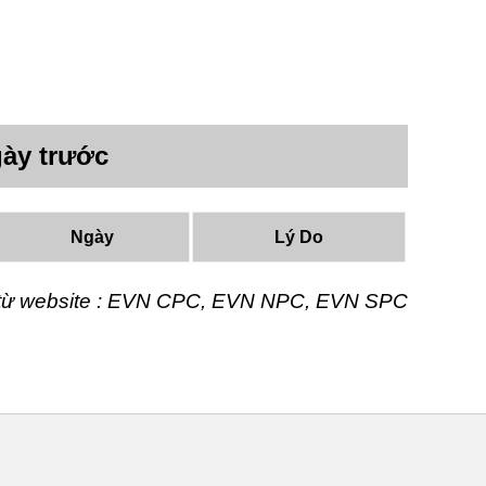
ày trước
Ngày
Lý Do
t từ website : EVN CPC, EVN NPC, EVN SPC