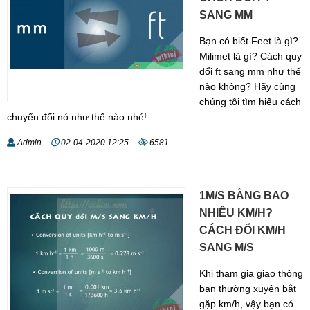
SANG MM
Bạn có biết Feet là gì?
Milimet là gì? Cách quy
đổi ft sang mm như thế
nào không? Hãy cùng
chúng tôi tìm hiểu cách
chuyển đổi nó như thế nào nhé!
Admin
02-04-2020 12:25
6581
1M/S BẰNG BAO
NHIÊU KM/H?
CÁCH ĐỔI KM/H
SANG M/S
Khi tham gia giao thông
bạn thường xuyên bắt
gặp km/h, vậy bạn có