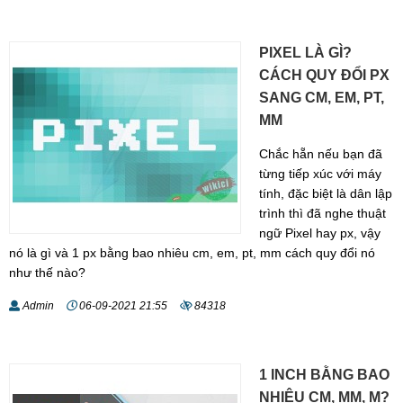
PIXEL LÀ GÌ?
CÁCH QUY ĐỔI PX
SANG CM, EM, PT,
MM
Chắc hẵn nếu bạn đã
từng tiếp xúc với máy
tính, đặc biệt là dân lập
trình thì đã nghe thuật
ngữ Pixel hay px, vậy
nó là gì và 1 px bằng bao nhiêu cm, em, pt, mm cách quy đổi nó
như thế nào?
Admin
06-09-2021 21:55
84318
1 INCH BẰNG BAO
NHIÊU CM, MM, M?