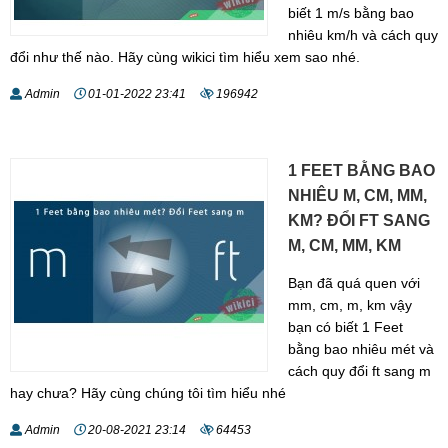
biết 1 m/s bằng bao
nhiêu km/h và cách quy
đổi như thế nào. Hãy cùng wikici tìm hiểu xem sao nhé.
Admin
01-01-2022 23:41
196942
1 FEET BẰNG BAO
NHIÊU M, CM, MM,
KM? ĐỔI FT SANG
M, CM, MM, KM
Bạn đã quá quen với
mm, cm, m, km vậy
bạn có biết 1 Feet
bằng bao nhiêu mét và
cách quy đổi ft sang m
hay chưa? Hãy cùng chúng tôi tìm hiểu nhé
Admin
20-08-2021 23:14
64453