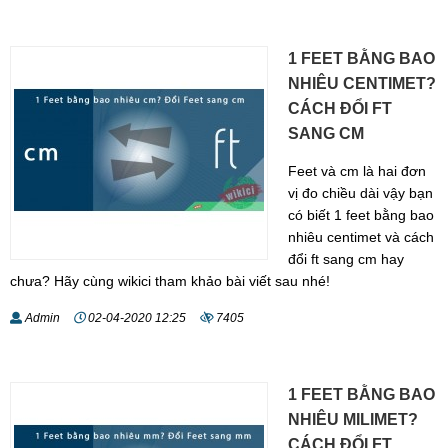
1 FEET BẰNG BAO
NHIÊU CENTIMET?
CÁCH ĐỔI FT
SANG CM
Feet và cm là hai đơn
vị đo chiều dài vậy bạn
có biết 1 feet bằng bao
nhiêu centimet và cách
đổi ft sang cm hay
chưa? Hãy cùng wikici tham khảo bài viết sau nhé!
Admin
02-04-2020 12:25
7405
1 FEET BẰNG BAO
NHIÊU MILIMET?
CÁCH ĐỔI FT