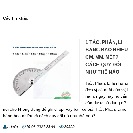
Các tin khác
1 TẤC, PHÂN, LI
BẰNG BAO NHIÊU
CM, MM, MÉT?
CÁCH QUY ĐỔI
NHƯ THẾ NÀO
Tấc, Phân, Li là những
đơn vị cổ nhất của việt
nam, ngay nay nó vẩn
còn được sử dụng để
nói chữ không dùng để ghi chép, vậy bạn có biết Tấc, Phân, Li nó
bằng bao nhiêu và cách quy đổi nó như thế nào?
Admin
19-08-2021 23:44
20599