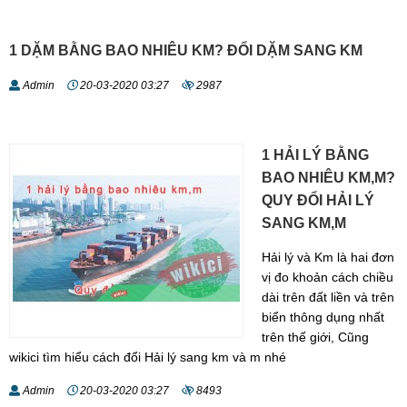
1 DẶM BẰNG BAO NHIÊU KM? ĐỔI DẶM SANG KM
Admin
20-03-2020 03:27
2987
1 HẢI LÝ BẰNG
BAO NHIÊU KM,M?
QUY ĐỔI HẢI LÝ
SANG KM,M
Hải lý và Km là hai đơn
vị đo khoản cách chiều
dài trên đất liền và trên
biển thông dụng nhất
trên thế giới, Cũng
wikici tìm hiểu cách đổi Hải lý sang km và m nhé
Admin
20-03-2020 03:27
8493