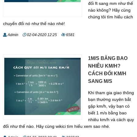
đổi ft sang mm như thế
nào không? Hãy cùng
chúng tôi tìm hiểu cách
chuyển đổi nó như thế nào nhé!
Admin
02-04-2020 12:25
6581
1M/S BẰNG BAO
NHIÊU KM/H?
CÁCH ĐỔI KM/H
SANG M/S
Khi tham gia giao thông
bạn thường xuyên bắt
gặp km/h, vậy bạn có
biết 1 m/s bằng bao
nhiêu km/h và cách quy
đổi như thế nào. Hãy cùng wikici tìm hiểu xem sao nhé.