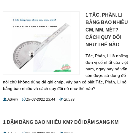
1 TẤC, PHÂN, LI
BẰNG BAO NHIÊU
CM, MM, MÉT?
CÁCH QUY ĐỔI
NHƯ THẾ NÀO
Tấc, Phân, Li là những
đơn vị cổ nhất của việt
nam, ngay nay nó vẩn
còn được sử dụng để
nói chữ không dùng để ghi chép, vậy bạn có biết Tấc, Phân, Li nó
bằng bao nhiêu và cách quy đổi nó như thế nào?
Admin
19-08-2021 23:44
20599
1 DẶM BẰNG BAO NHIÊU KM? ĐỔI DẶM SANG KM