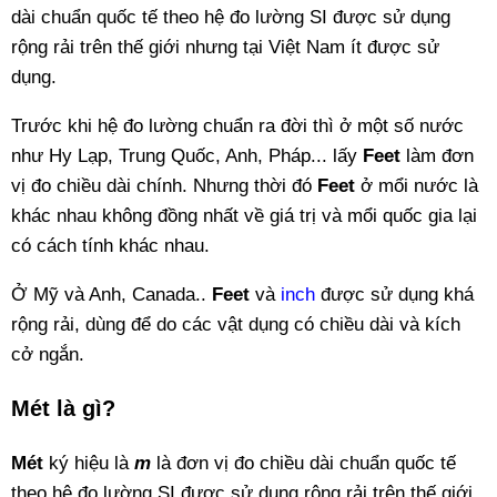
dài chuẩn quốc tế theo hệ đo lường SI được sử dụng
rộng rải trên thế giới nhưng tại Việt Nam ít được sử
dụng.
Trước khi hệ đo lường chuẩn ra đời thì ở một số nước
như Hy Lạp, Trung Quốc, Anh, Pháp... lấy
Feet
làm đơn
vị đo chiều dài chính. Nhưng thời đó
Feet
ở mổi nước là
khác nhau không đồng nhất về giá trị và mổi quốc gia lại
có cách tính khác nhau.
Ở Mỹ và Anh, Canada..
Feet
và
inch
được sử dụng khá
rộng rải, dùng để do các vật dụng có chiều dài và kích
cở ngắn.
Mét là gì?
Mét
ký hiệu là
m
là đơn vị đo chiều dài chuẩn quốc tế
theo hệ đo lường SI được sử dụng rộng rải trên thế giới