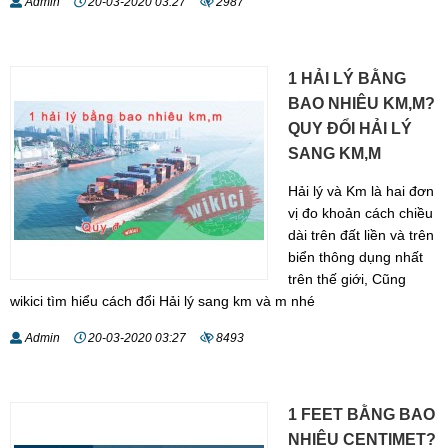
Admin
20-03-2020 03:27
2987
1 HẢI LÝ BẰNG
BAO NHIÊU KM,M?
QUY ĐỔI HẢI LÝ
SANG KM,M
Hải lý và Km là hai đơn
vị đo khoản cách chiều
dài trên đất liền và trên
biển thông dụng nhất
trên thế giới, Cũng
wikici tìm hiểu cách đổi Hải lý sang km và m nhé
Admin
20-03-2020 03:27
8493
1 FEET BẰNG BAO
NHIÊU CENTIMET?