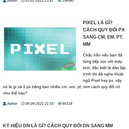
Admin
01-01-2022 23:41
196942
PIXEL LÀ GÌ?
CÁCH QUY ĐỔI PX
SANG CM, EM, PT,
MM
Chắc hẵn nếu bạn đã
từng tiếp xúc với máy
tính, đặc biệt là dân lập
trình thì đã nghe thuật
ngữ Pixel hay px, vậy
nó là gì và 1 px bằng bao nhiêu cm, em, pt, mm cách quy đổi nó
như thế nào?
Admin
06-09-2021 21:55
84318
KÝ HIỆU DN LÀ GÌ? CÁCH QUY ĐỔI DN SANG MM