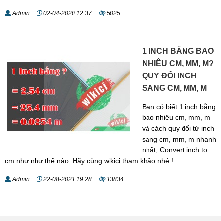
Admin
02-04-2020 12:37
5025
1 INCH BẰNG BAO
NHIÊU CM, MM, M?
QUY ĐỔI INCH
SANG CM, MM, M
Bạn có biết 1 inch bằng
bao nhiêu cm, mm, m
và cách quy đổi từ inch
sang cm, mm, m nhanh
nhất, Convert inch to
cm như như thế nào. Hãy cùng wikici tham khảo nhé !
Admin
22-08-2021 19:28
13834