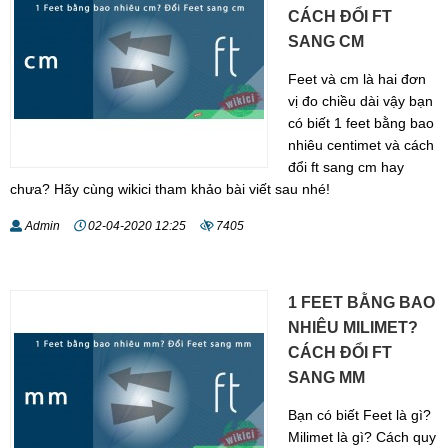
CÁCH ĐỔI FT
SANG CM
Feet và cm là hai đơn
vị đo chiều dài vậy bạn
có biết 1 feet bằng bao
nhiêu centimet và cách
đổi ft sang cm hay
chưa? Hãy cùng wikici tham khảo bài viết sau nhé!
Admin
02-04-2020 12:25
7405
1 FEET BẰNG BAO
NHIÊU MILIMET?
CÁCH ĐỔI FT
SANG MM
Bạn có biết Feet là gì?
Milimet là gì? Cách quy