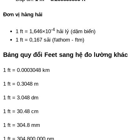
Đơn vị hàng hải
-4
1 ft = 1,646×10
hải lý (dặm biển)
1 ft = 0,167 sải (fathom - ftm)
Bảng quy đổi Feet sang hệ đo lường khác
1 ft = 0.0003048 km
1 ft = 0.3048 m
1 ft = 3.048 dm
1 ft = 30.48 cm
1 ft = 304.8 mm
1 ft = 304,800,000 nm