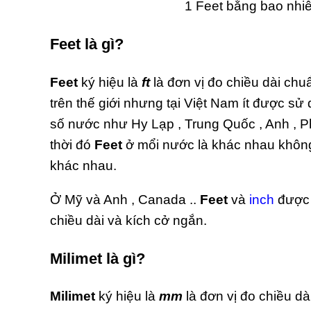
1 Feet bằng bao nhiê
Feet là gì?
Feet
ký hiệu là
ft
là đơn vị đo chiều dài ch
trên thế giới nhưng tại Việt Nam ít được sử
số nước như Hy Lạp , Trung Quốc , Anh , Ph
thời đó
Feet
ở mổi nước là khác nhau không 
khác nhau.
Ở Mỹ và Anh , Canada ..
Feet
và
inch
được 
chiều dài và kích cở ngắn.
Milimet là gì?
Milimet
ký hiệu là
mm
là đơn vị đo chiều d