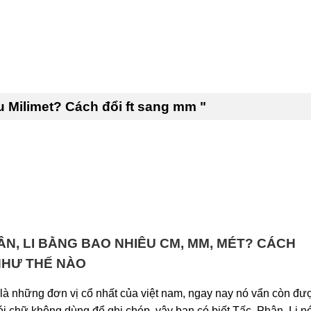
 Milimet? Cách đổi ft sang mm "
HÂN, LI BẰNG BAO NHIÊU CM, MM, MÉT? CÁCH
NHƯ THẾ NÀO
 là những đơn vị cổ nhất của việt nam, ngay nay nó vẩn còn đư
i chữ không dùng để ghi chép, vậy bạn có biết Tấc, Phân, Li n