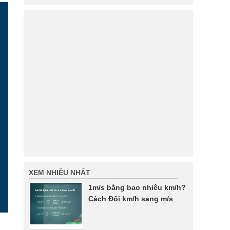
XEM NHIỀU NHẤT
1m/s bằng bao nhiêu km/h?
Cách Đổi km/h sang m/s