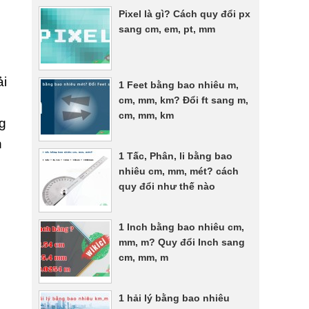
Pixel là gì? Cách quy đổi px
sang cm, em, pt, mm
ải
1 Feet bằng bao nhiêu m,
cm, mm, km? Đổi ft sang m,
cm, mm, km
ng
h
1 Tấc, Phân, li bằng bao
nhiêu cm, mm, mét? cách
quy đổi như thế nào
1 Inch bằng bao nhiêu cm,
mm, m? Quy đổi Inch sang
cm, mm, m
1 hải lý bằng bao nhiêu