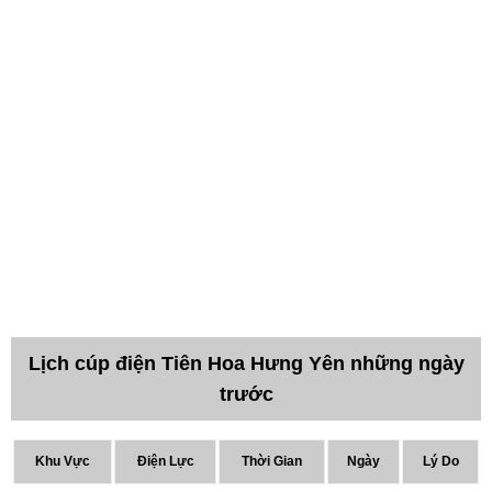
Lịch cúp điện Tiên Hoa Hưng Yên những ngày
trước
Khu Vực
Điện Lực
Thời Gian
Ngày
Lý Do