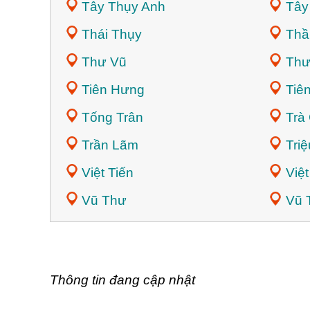
Tây Thụy Anh
Tây
Thái Thụy
Thầ
Thư Vũ
Thư
Tiên Hưng
Tiê
Tống Trân
Trà
Trần Lãm
Tri
Việt Tiến
Việ
Vũ Thư
Vũ 
Thông tin đang cập nhật