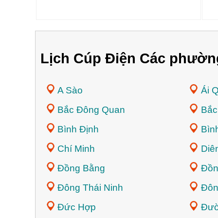
Lịch Cúp Điện Các phườn
A Sào
Ái 
Bắc Đông Quan
Bắc
Bình Định
Bìn
Chí Minh
Diê
Đồng Bằng
Đồn
Đông Thái Ninh
Đôn
Đức Hợp
Đườ