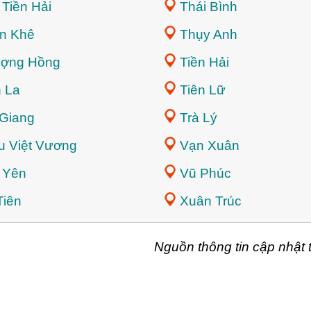
 Tiền Hải
Thái Bình
n Khê
Thụy Anh
ợng Hồng
Tiền Hải
n La
Tiên Lữ
 Giang
Trà Lý
ệu Việt Vương
Vạn Xuân
t Yên
Vũ Phúc
Tiên
Xuân Trúc
Nguồn thông tin cập nhậ