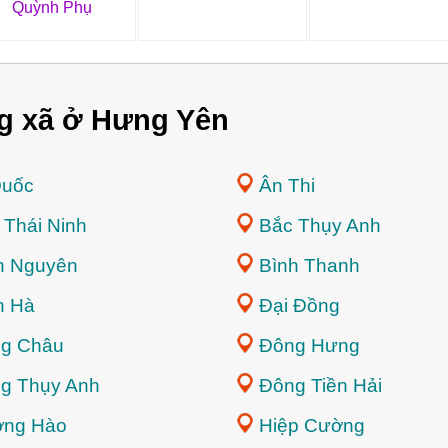
Quỳnh Phụ
g xã ở Hưng Yên
Quốc
Ân Thi
 Thái Ninh
Bắc Thụy Anh
h Nguyên
Bình Thanh
n Hà
Đại Đồng
g Châu
Đông Hưng
g Thụy Anh
Đông Tiền Hải
ng Hào
Hiệp Cường