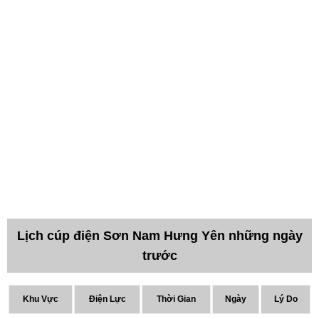
Lịch cúp điện Sơn Nam Hưng Yên những ngày
trước
Khu Vực
Điện Lực
Thời Gian
Ngày
Lý Do