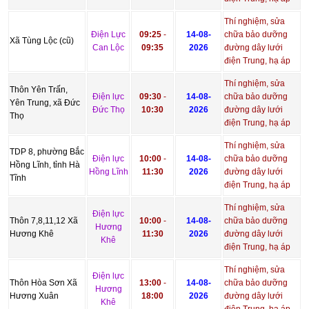
Thí nghiệm, sửa
Điện Lực
09:25
-
14-08-
chữa bảo dưỡng
Xã Tùng Lộc (cũ)
Can Lộc
09:35
2026
đường dây lưới
điện Trung, hạ áp
Thí nghiệm, sửa
Thôn Yên Trấn,
Điện lực
09:30
-
14-08-
chữa bảo dưỡng
Yên Trung, xã Đức
Đức Thọ
10:30
2026
đường dây lưới
Thọ
điện Trung, hạ áp
Thí nghiệm, sửa
TDP 8, phường Bắc
Điện lực
10:00
-
14-08-
chữa bảo dưỡng
Hồng Lĩnh, tỉnh Hà
Hồng Lĩnh
11:30
2026
đường dây lưới
Tĩnh
điện Trung, hạ áp
Thí nghiệm, sửa
Điện lực
Thôn 7,8,11,12 Xã
10:00
-
14-08-
chữa bảo dưỡng
Hương
Hương Khê
11:30
2026
đường dây lưới
Khê
điện Trung, hạ áp
Thí nghiệm, sửa
Điện lực
Thôn Hòa Sơn Xã
13:00
-
14-08-
chữa bảo dưỡng
Hương
Hương Xuân
18:00
2026
đường dây lưới
Khê