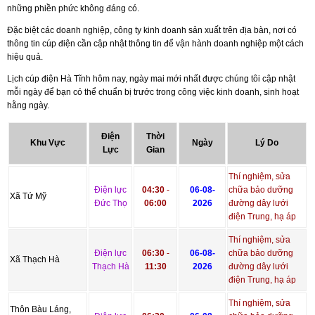
những phiền phức không đáng có.
Đặc biệt các doanh nghiệp, công ty kinh doanh sản xuất trên địa bàn, nơi có
thông tin cúp điện cần cập nhật thông tin để vận hành doanh nghiệp một cách
hiệu quả.
Lịch cúp điện Hà Tĩnh hôm nay, ngày mai mới nhất được chúng tôi cập nhật
mỗi ngày để bạn có thể chuẩn bị trước trong công việc kinh doanh, sinh hoạt
hằng ngày.
Điện
Thời
Khu Vực
Ngày
Lý Do
Lực
Gian
Thí nghiệm, sửa
Điện lực
04:30
-
06-08-
chữa bảo dưỡng
Xã Tứ Mỹ
Đức Thọ
06:00
2026
đường dây lưới
điện Trung, hạ áp
Thí nghiệm, sửa
Điện lực
06:30
-
06-08-
chữa bảo dưỡng
Xã Thạch Hà
Thạch Hà
11:30
2026
đường dây lưới
điện Trung, hạ áp
Thí nghiệm, sửa
Thôn Bàu Láng,