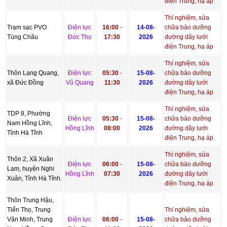
điện Trung, hạ áp
Thí nghiệm, sửa
Trạm sạc PVO
Điện lực
16:00
-
14-08-
chữa bảo dưỡng
Tùng Châu
Đức Thọ
17:30
2026
đường dây lưới
điện Trung, hạ áp
Thí nghiệm, sửa
Thôn Lạng Quang,
Điện lực
05:30
-
15-08-
chữa bảo dưỡng
xã Đức Đồng
Vũ Quang
11:30
2026
đường dây lưới
điện Trung, hạ áp
Thí nghiệm, sửa
TDP 8, Phường
Điện lực
05:30
-
15-08-
chữa bảo dưỡng
Nam Hồng Lĩnh,
Hồng Lĩnh
08:00
2026
đường dây lưới
Tỉnh Hà Tĩnh
điện Trung, hạ áp
Thí nghiệm, sửa
Thôn 2, Xã Xuân
Điện lực
06:00
-
15-08-
chữa bảo dưỡng
Lam, huyện Nghi
Hồng Lĩnh
07:30
2026
đường dây lưới
Xuân, Tỉnh Hà Tĩnh.
điện Trung, hạ áp
Thôn Trung Hậu,
Tiến Thọ, Trung
Thí nghiệm, sửa
Văn Minh, Trung
Điện lực
06:00
-
15-08-
chữa bảo dưỡng