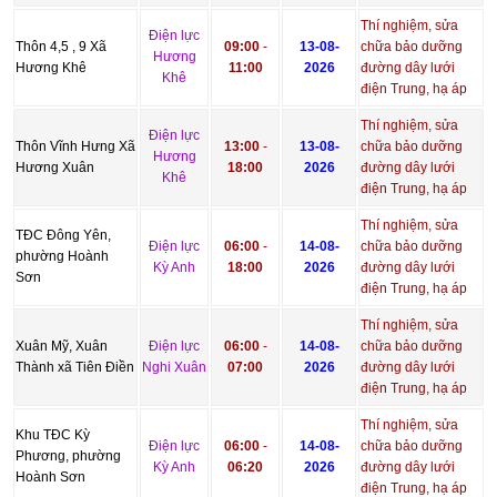
Thí nghiệm, sửa
Điện lực
Thôn 4,5 , 9 Xã
09:00
-
13-08-
chữa bảo dưỡng
Hương
Hương Khê
11:00
2026
đường dây lưới
Khê
điện Trung, hạ áp
Thí nghiệm, sửa
Điện lực
Thôn Vĩnh Hưng Xã
13:00
-
13-08-
chữa bảo dưỡng
Hương
Hương Xuân
18:00
2026
đường dây lưới
Khê
điện Trung, hạ áp
Thí nghiệm, sửa
TĐC Đông Yên,
Điện lực
06:00
-
14-08-
chữa bảo dưỡng
phường Hoành
Kỳ Anh
18:00
2026
đường dây lưới
Sơn
điện Trung, hạ áp
Thí nghiệm, sửa
Xuân Mỹ, Xuân
Điện lực
06:00
-
14-08-
chữa bảo dưỡng
Thành xã Tiên Điền
Nghi Xuân
07:00
2026
đường dây lưới
điện Trung, hạ áp
Thí nghiệm, sửa
Khu TĐC Kỳ
Điện lực
06:00
-
14-08-
chữa bảo dưỡng
Phương, phường
Kỳ Anh
06:20
2026
đường dây lưới
Hoành Sơn
điện Trung, hạ áp