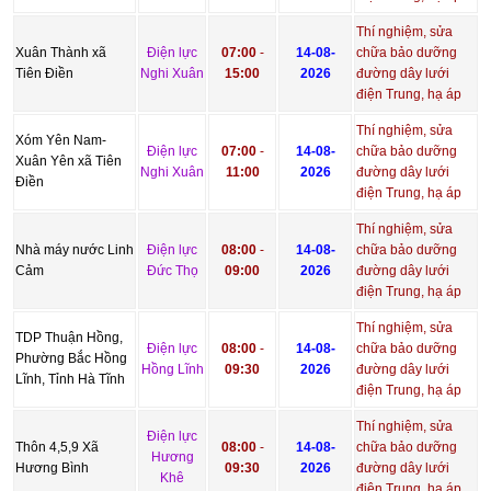
Thí nghiệm, sửa
Xuân Thành xã
Điện lực
07:00
-
14-08-
chữa bảo dưỡng
Tiên Điền
Nghi Xuân
15:00
2026
đường dây lưới
điện Trung, hạ áp
Thí nghiệm, sửa
Xóm Yên Nam-
Điện lực
07:00
-
14-08-
chữa bảo dưỡng
Xuân Yên xã Tiên
Nghi Xuân
11:00
2026
đường dây lưới
Điền
điện Trung, hạ áp
Thí nghiệm, sửa
Nhà máy nước Linh
Điện lực
08:00
-
14-08-
chữa bảo dưỡng
Cảm
Đức Thọ
09:00
2026
đường dây lưới
điện Trung, hạ áp
Thí nghiệm, sửa
TDP Thuận Hồng,
Điện lực
08:00
-
14-08-
chữa bảo dưỡng
Phường Bắc Hồng
Hồng Lĩnh
09:30
2026
đường dây lưới
Lĩnh, Tỉnh Hà Tĩnh
điện Trung, hạ áp
Thí nghiệm, sửa
Điện lực
Thôn 4,5,9 Xã
08:00
-
14-08-
chữa bảo dưỡng
Hương
Hương Bình
09:30
2026
đường dây lưới
Khê
điện Trung, hạ áp