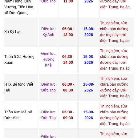
Nam Hồng, Quy
Đức Thọ
11:00
2026
đường dây lưới
Vượng, Tiến Hòa,
điện Trung, hạ áp
xã Đức Quang
Thí nghiệm, sửa
Điện lực
06:30
-
15-08-
chữa bảo dưỡng
Xã Kỳ Lạc
Kỳ Anh
18:00
2026
đường dây lưới
điện Trung, hạ áp
Thí nghiệm, sửa
Điện lực
Thôn 5 Xã Hương
06:30
-
15-08-
chữa bảo dưỡng
Hương
Xuân
14:00
2026
đường dây lưới
Khê
điện Trung, hạ áp
Thí nghiệm, sửa
HTX Bê tông Viết
Điện lực
06:30
-
15-08-
chữa bảo dưỡng
Hải
Đức Thọ
08:30
2026
đường dây lưới
điện Trung, hạ áp
Thí nghiệm, sửa
Thôn Kim Mã, xã
Điện lực
06:30
-
15-08-
chữa bảo dưỡng
Đức Minh
Đức Thọ
09:30
2026
đường dây lưới
điện Trung, hạ áp
Thí nghiệm, sửa
Điện lực