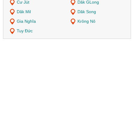
Cư Jút
Dăk GLong
Dăk Mil
Dăk Song
Gia Nghĩa
Krông Nô
Tuy Đức