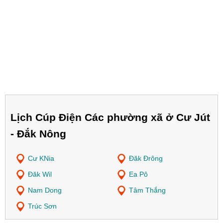
Lịch Cúp Điện Các phường xã ở Cư Jút
- Đắk Nông
Cư KNia
Đăk Đrông
Đăk Wil
Ea Pô
Nam Dong
Tâm Thắng
Trúc Sơn