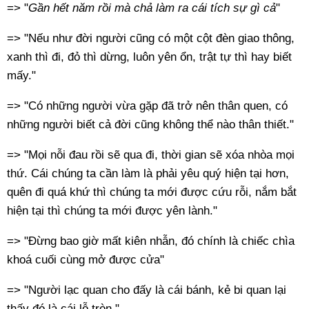
=> "
Gần hết năm rồi mà chả làm ra cái tích sự gì cả
"
=> "Nếu như đời người cũng có một cột đèn giao thông,
xanh thì đi, đỏ thì dừng, luôn yên ổn, trật tự thì hay biết
mấy."
=> "Có những người vừa gặp đã trở nên thân quen, có
những người biết cả đời cũng không thể nào thân thiết."
=> "Mọi nỗi đau rồi sẽ qua đi, thời gian sẽ xóa nhòa mọi
thứ. Cái chúng ta cần làm là phải yêu quý hiện tại hơn,
quên đi quá khứ thì chúng ta mới được cứu rỗi, nắm bắt
hiện tại thì chúng ta mới được yên lành."
=> "Đừng bao giờ mất kiên nhẫn, đó chính là chiếc chìa
khoá cuối cùng mở được cửa"
=> "Người lạc quan cho đấy là cái bánh, kẻ bi quan lại
thấy đó là cái lỗ tròn."