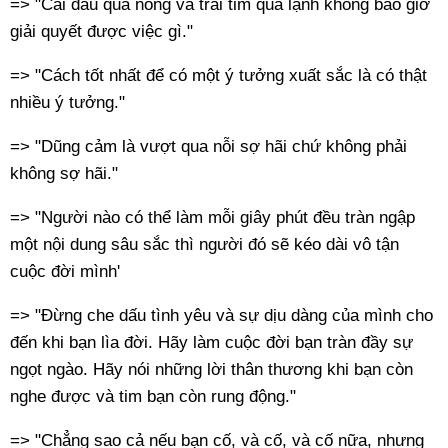
=> "Cái đầu quá nóng và trái tim quá lạnh không bao giờ
giải quyết được việc gì."
=> "Cách tốt nhất để có một ý tưởng xuất sắc là có thật
nhiều ý tưởng."
=> "Dũng cảm là vượt qua nỗi sợ hãi chứ không phải
không sợ hãi."
=> "Người nào có thể làm mỗi giây phút đều tràn ngập
một nội dung sâu sắc thì người đó sẽ kéo dài vô tận
cuộc đời mình'
=> "Đừng che dấu tình yêu và sự dịu dàng của mình cho
đến khi bạn lìa đời. Hãy làm cuộc đời bạn tràn đầy sự
ngọt ngào. Hãy nói những lời thân thương khi bạn còn
nghe được và tim bạn còn rung động."
=> "Chẳng sao cả nếu bạn cố, và cố, và cố nữa, nhưng