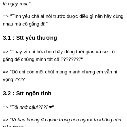
là ngày mai."
=> "
Tình yêu chả ai nói trước được điều gì nên hãy cùng
nhau mà cố gắng đi!
"
3.1 : Stt yêu thương
=> "Thay vì chỉ hứa hẹn hãy dùng thời gian và sự cố
gắng để chứng minh tất cả ????????"
=> "Dù chỉ còn một chút mong manh nhưng em vẫn hi
vọng ????"
3.2 : Stt ngôn tình
=> "T
ôi nhớ cậu!????❤
"
=> "
Vì bạn không đủ quan trọng nên người ta không cần