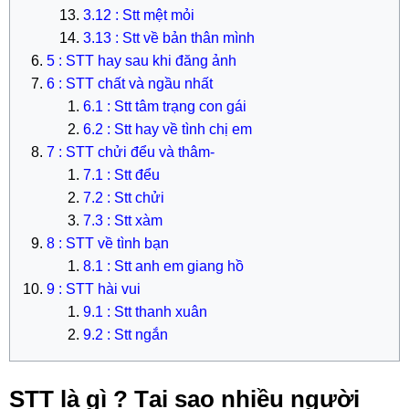
3.12 : Stt mệt mỏi
3.13 : Stt về bản thân mình
5 : STT hay sau khi đăng ảnh
6 : STT chất và ngầu nhất
6.1 : Stt tâm trạng con gái
6.2 : Stt hay về tình chị em
7 : STT chửi đểu và thâm-
7.1 : Stt đểu
7.2 : Stt chửi
7.3 : Stt xàm
8 : STT về tình bạn
8.1 : Stt anh em giang hồ
9 : STT hài vui
9.1 : Stt thanh xuân
9.2 : Stt ngắn
STT là gì ? Tại sao nhiều người