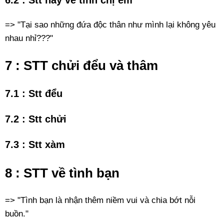
6.2 : Stt hay về tình chị em
=> "Tại sao những đứa độc thân như mình lại không yêu
nhau nhỉ???"
7 : STT chửi đểu và thâm
7.1 : Stt đểu
7.2 : Stt chửi
7.3 : Stt xàm
8 : STT về tình bạn
=> "Tình bạn là nhận thêm niềm vui và chia bớt nỗi
buồn."