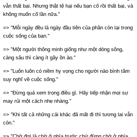
vẫn thất bại. Nhưng thật tệ hại nếu bạn cố rồi thất bại, và
không muốn cố lần nữa."
=> "Mỗi ngày đều là ngày đầu tiên của phần còn lại trong
cuộc sống của bạn."
=> "Một người thông minh giống như một dòng sông,
càng sâu thì càng ít gây ồn ào."
=> "Luôn luôn có niềm hy vọng cho người nào bình tâm
suy nghĩ về cuộc sống."
=> "Đừng quá xem trọng điều gì. Hãy tiếp nhận mọi sự
may rủi một cách nhẹ nhàng."
=> "Khi tất cả những cái khác đã mất đi thì tương lai vẫn
còn."
=> "Chờ đợi là chờ ở phía trước chứ đừng chờ ở phía