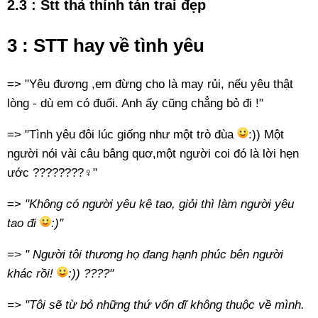
2.3 : Stt thả thính tán trai đẹp
3 : STT hay về tình yêu
=> "Yêu đương ,em đừng cho là may rủi, nếu yêu thật
lòng - dù em có đuổi. Anh ấy cũng chẳng bỏ đi !"
=> "Tình yêu đôi lúc giống như một trò đùa
:)) Một
người nói vài câu bâng quơ,một người coi đó là lời hẹn
ước ????????‍♀️"
=>
"Không có người yêu kệ tao, giỏi thì làm người yêu
tao đi
:)"
=> "
Người tôi thương họ đang hạnh phúc bên người
khác rồi!
:)) ????"
=> "Tôi sẽ từ bỏ những thứ vốn dĩ không thuộc về mình.