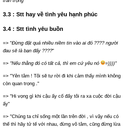
trân trọng
"
3.3 : Stt hay về tình yêu hạnh phúc
3.4 : Stt tình yêu buồn
=> "
Đừng đặt quá nhiều niềm tin vào ai đó ???? người
đau sẽ là bạn đấy ????
"
=>
"Nếu thằng đó có tất cả, thì em cứ yêu nó
=))))"
=> "Yên tâm ! Tôi sẽ tự rời đi khi cảm thấy mình không
còn quan trọng ."
=> "Hi vọng gì khi cậu ấy cố đẩy tôi ra xa cuộc đời cậu
ấy"
=> "Chúng ta chỉ sống một lần trên đời , vì vậy nếu có
thể thì hãy tử tế với nhau, đừng vô tâm, cũng đừng lừa