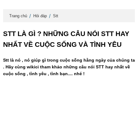
Trang chủ
Hỏi đáp
Stt
STT LÀ GÌ ? NHỮNG CÂU NÓI STT HAY
NHẤT VỀ CUỘC SỐNG VÀ TÌNH YÊU
Stt là nó , nó giúp gì trong cuộc sống hằng ngày của chúng ta
. Hãy cùng wikici tham khảo những câu nói STT hay nhất về
cuộc sống , tình yêu , tình bạn.... nhé !