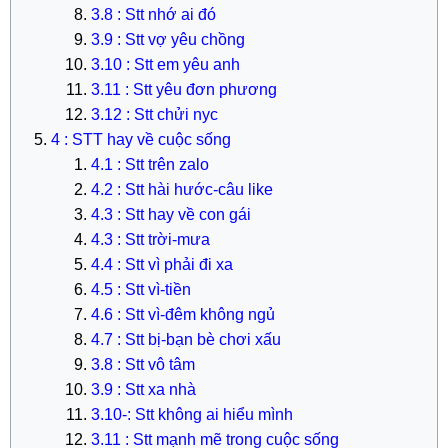
3.8 : Stt nhớ ai đó
3.9 : Stt vợ yêu chồng
3.10 : Stt em yêu anh
3.11 : Stt yêu đơn phương
3.12 : Stt chửi nyc
4 : STT hay về cuộc sống
4.1 : Stt trên zalo
4.2 : Stt hài hước-câu like
4.3 : Stt hay về con gái
4.3 : Stt trời-mưa
4.4 : Stt vì phải đi xa
4.5 : Stt vì-tiền
4.6 : Stt vì-đêm không ngủ
4.7 : Stt bị-bạn bè chơi xấu
3.8 : Stt vô tâm
3.9 : Stt xa nhà
3.10-: Stt không ai hiểu mình
3.11 : Stt mạnh mẽ trong cuộc sống