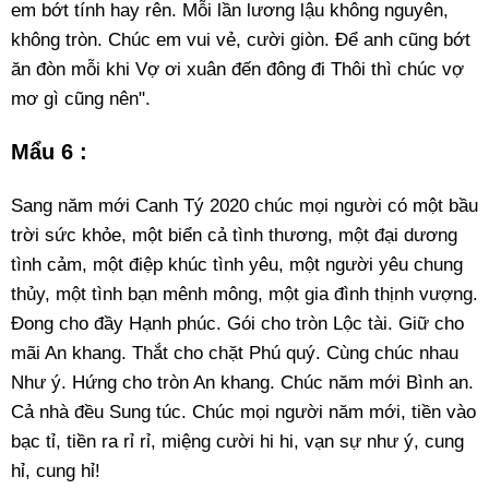
em bớt tính hay rên. Mỗi lần lương lậu không nguyên,
không tròn. Chúc em vui vẻ, cười giòn. Để anh cũng bớt
ăn đòn mỗi khi Vợ ơi xuân đến đông đi Thôi thì chúc vợ
mơ gì cũng nên".
Mẩu 6 :
Sang năm mới Canh Tý 2020 chúc mọi người có một bầu
trời sức khỏe, một biển cả tình thương, một đại dương
tình cảm, một điệp khúc tình yêu, một người yêu chung
thủy, một tình bạn mênh mông, một gia đình thịnh vượng.
Đong cho đầy Hạnh phúc. Gói cho tròn Lộc tài. Giữ cho
mãi An khang. Thắt cho chặt Phú quý. Cùng chúc nhau
Như ý. Hứng cho tròn An khang. Chúc năm mới Bình an.
Cả nhà đều Sung túc. Chúc mọi người năm mới, tiền vào
bạc tỉ, tiền ra rỉ rỉ, miệng cười hi hi, vạn sự như ý, cung
hỉ, cung hỉ!