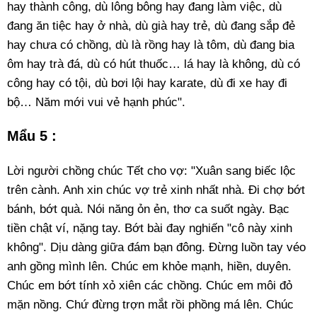
hay thành công, dù lông bông hay đang làm việc, dù
đang ăn tiệc hay ở nhà, dù già hay trẻ, dù đang sắp đẻ
hay chưa có chồng, dù là rồng hay là tôm, dù đang bia
ôm hay trà đá, dù có hút thuốc… lá hay là không, dù có
công hay có tội, dù bơi lội hay karate, dù đi xe hay đi
bộ… Năm mới vui vẻ hạnh phúc".
Mẩu 5 :
Lời người chồng chúc Tết cho vợ: "Xuân sang biếc lộc
trên cành. Anh xin chúc vợ trẻ xinh nhất nhà. Đi chợ bớt
bánh, bớt quà. Nói năng ỏn ẻn, thơ ca suốt ngày. Bạc
tiền chật ví, nặng tay. Bớt bài đay nghiến "cô này xinh
không". Dịu dàng giữa đám bạn đông. Đừng luồn tay véo
anh gồng mình lên. Chúc em khỏe mạnh, hiền, duyên.
Chúc em bớt tính xỏ xiên các chồng. Chúc em môi đỏ
mặn nồng. Chứ đừng trợn mắt rồi phồng má lên. Chúc