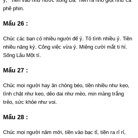
ý, "Tiền vào như nước sông Đà. Tiền ra nhỏ giọt như cà
phê phin.
Mẩu 26 :
Chúc các bạn có nhiều người để ý. Tỏ tình nhiều ý. Tiền
nhiều nặng ký. Công việc vừa ý. Miệng cười mắt ti hí.
Sống Lâu Một tí.
Mẩu 27 :
Chúc mọi người hay ăn chóng béo, tiền nhiều như kẹo,
tình chặt như keo, dẻo dai như mèo, mịn màng trắng
trẻo, sức khỏe như voi.
Mẩu 28 :
Chúc mọi người năm mới, tiền vào bạc tỉ, tiền ra rỉ rỉ,