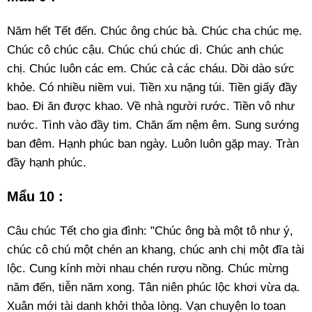
Năm hết Tết đến. Chúc ông chúc bà. Chúc cha chúc mẹ.
Chúc cô chúc cậu. Chúc chú chúc dì. Chúc anh chúc
chị. Chúc luôn các em. Chúc cả các cháu. Dồi dào sức
khỏe. Có nhiều niềm vui. Tiền xu nặng túi. Tiền giấy đầy
bao. Đi ăn được khao. Về nhà người rước. Tiền vô như
nước. Tình vào đầy tim. Chăn ấm nệm êm. Sung sướng
ban đêm. Hạnh phúc ban ngày. Luôn luôn gặp may. Tràn
đầy hạnh phúc.
Mẩu 10 :
Câu chúc Tết cho gia đình: "Chúc ông bà một tô như ý,
chúc cô chú một chén an khang, chúc anh chị một đĩa tài
lộc. Cung kính mời nhau chén rượu nồng. Chúc mừng
năm đến, tiễn năm xong. Tân niên phúc lộc khơi vừa dạ.
Xuân mới tài danh khởi thỏa lòng. Vạn chuyện lo toan