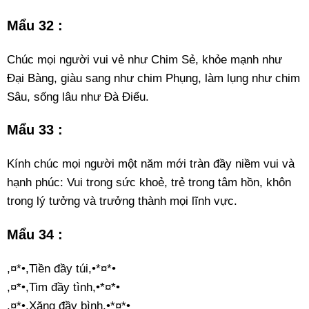
Mẩu 32 :
Chúc mọi người vui vẻ như Chim Sẻ, khỏe mạnh như
Đại Bàng, giàu sang như chim Phụng, làm lụng như chim
Sâu, sống lâu như Đà Điểu.
Mẩu 33 :
Kính chúc mọi người một năm mới tràn đầy niềm vui và
hạnh phúc: Vui trong sức khoẻ, trẻ trong tâm hồn, khôn
trong lý tưởng và trưởng thành mọi lĩnh vực.
Mẩu 34 :
,¤*•,Tiền đầy túi,•*¤*•
,¤*•,Tim đầy tình,•*¤*•
,¤*•,Xăng đầy bình,•*¤*•