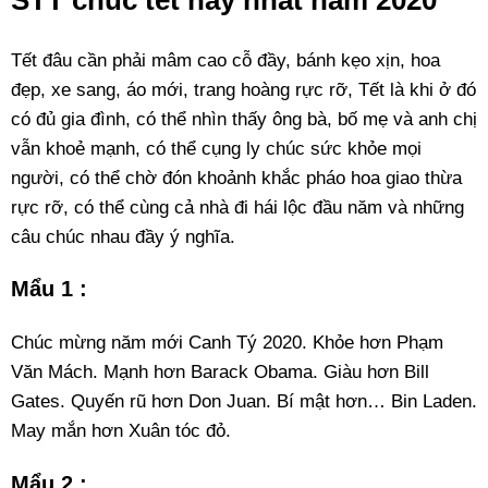
STT chúc tết
hay nhất năm 2020
Tết đâu cần phải mâm cao cỗ đầy, bánh kẹo xịn, hoa
đẹp, xe sang, áo mới, trang hoàng rực rỡ, Tết là khi ở đó
có đủ gia đình, có thể nhìn thấy ông bà, bố mẹ và anh chị
vẫn khoẻ mạnh, có thể cụng ly chúc sức khỏe mọi
người, có thể chờ đón khoảnh khắc pháo hoa giao thừa
rực rỡ, có thể cùng cả nhà đi hái lộc đầu năm và những
câu chúc nhau đầy ý nghĩa.
Mẩu 1 :
Chúc mừng năm mới Canh Tý 2020. Khỏe hơn Phạm
Văn Mách. Mạnh hơn Barack Obama. Giàu hơn Bill
Gates. Quyến rũ hơn Don Juan. Bí mật hơn… Bin Laden.
May mắn hơn Xuân tóc đỏ.
Mẩu 2 :