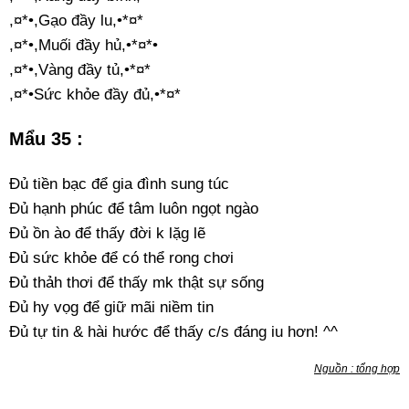
,¤*•,Gạo đầy lu,•*¤*
,¤*•,Muối đầy hủ,•*¤*•
,¤*•,Vàng đầy tủ,•*¤*
,¤*•Sức khỏe đầy đủ,•*¤*
Mẩu 35 :
Đủ tiền bạc để gia đình sung túc
Đủ hạnh phúc để tâm luôn ngọt ngào
Đủ ồn ào để thấy đời k lặg lẽ
Đủ sức khỏe để có thể rong chơi
Đủ thảh thơi để thấy mk thật sự sống
Đủ hy vọg để giữ mãi niềm tin
Đủ tự tin & hài hước để thấy c/s đáng iu hơn! ^^
Nguồn : tổng hợp