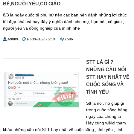
BÈ,NGƯỜI YÊU,CÔ GIÁO
8/3 là ngày quốc tế phụ nữ nên các bạn nên dành những lời chúc
tốt đẹp nhất và hay đầy ý nghĩa dành cho mẹ, bạn bè , cô giáo ,
người yêu và đồng nghiệp của mình nhé
Admin
10-08-2026 02:34
1596
STT LÀ GÌ ?
NHỮNG CÂU NÓI
STT HAY NHẤT VỀ
CUỘC SỐNG VÀ
TÌNH YÊU
Stt là nó , nó giúp gì
trong cuộc sống hằng
ngày của chúng ta .
Hãy cùng wikici tham
khảo những câu nói STT hay nhất về cuộc sống , tình yêu , tình